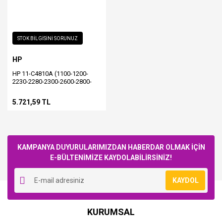
STOK BİLGİSİNİ SORUNUZ
HP
HP 11-C4810A (1100-1200-
2230-2280-2300-2600-2800-
CP1700-9110-9120-K850)
Orjinal Siyah Baskı Kafası
5.721,59 TL
(KUTUSUZ FOLYODA ESKİ
TARİHLİ)
KAMPANYA DUYURULARIMIZDAN HABERDAR OLMAK İÇİN
E-BÜLTENİMİZE KAYDOLABİLİRSİNİZ!
KAYDOL
KURUMSAL