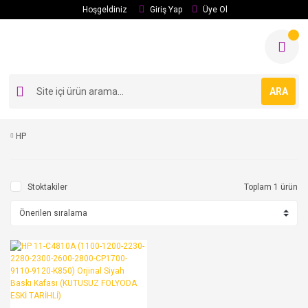
Hoşgeldiniz
Giriş Yap
Üye Ol
ARA
HP
Stoktakiler
Toplam 1 ürün