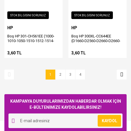
STOK BİLGİSİNİ SORUNUZ
STOK BİLGİSİNİ SORUNUZ
HP
HP
Boş HP 301-CH561EE (1000-
Boş HP 300XL-CC644EE
1010-1050-1510-1512-1514-
(D1660-D2560-D2660-D2660-
2000-2050-2054-2510-2514-
D5560-F2420-F2480-F4210-
2540-2542-2544-2549-3000-
F4272-F4280-F4580-ENVY 100-
3,60 TL
3,60 TL
3050-3052-3054-3055-3057-
ENVY 110-ENVY 114-C4670-
3059-2620-2622-2624-4630-
C4680-C4685-C4780) Renkli
4632-4634-4636-ENVY 4500-
Kartuş Alış
5530) Siyah Kartuş Alış
1
2
3
4
KAMPANYA DUYURULARIMIZDAN HABERDAR OLMAK İÇİN
E-BÜLTENİMİZE KAYDOLABİLİRSİNİZ!
KAYDOL