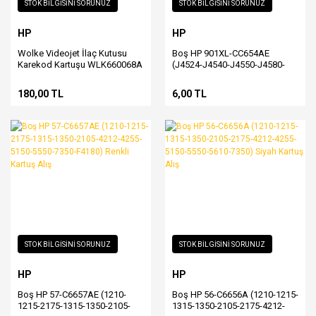
STOK BİLGİSİNİ SORUNUZ
STOK BİLGİSİNİ SORUNUZ
HP
HP
Wolke Videojet İlaç Kutusu
Boş HP 901XL-CC654AE
Karekod Kartuşu WLK660068A
(J4524-J4540-J4550-J4580-
Boş Kartuş Alış
J4624-J4660-J4680-4500)
Siyah Kartuş Alış
180,00 TL
6,00 TL
STOK BİLGİSİNİ SORUNUZ
STOK BİLGİSİNİ SORUNUZ
HP
HP
Boş HP 57-C6657AE (1210-
Boş HP 56-C6656A (1210-1215-
1215-2175-1315-1350-2105-
1315-1350-2105-2175-4212-