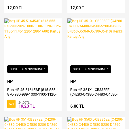
4212-4255-5150-5550-7350-
4255-5150-5550-5610-7350)
F4180) Renkli Kartuş Alış
Siyah Kartuş Alış
12,00 TL
12,00 TL
STOK BİLGİSİNİ SORUNUZ
STOK BİLGİSİNİ SORUNUZ
HP
HP
Boş HP 45-51645AE (815-855-
Boş HP 351XL-CB338EE
870-980-989-1000-1100-1120-
(C4280-C4380-C4480-C4580-
1125-1150-1170-1220-1280-
5280-D4260-D4360-D5360-
24,00 TL
1600) Kartuş Alış
J5780-J6410) Renkli Kartuş
%20
19,20 TL
6,00 TL
Alış