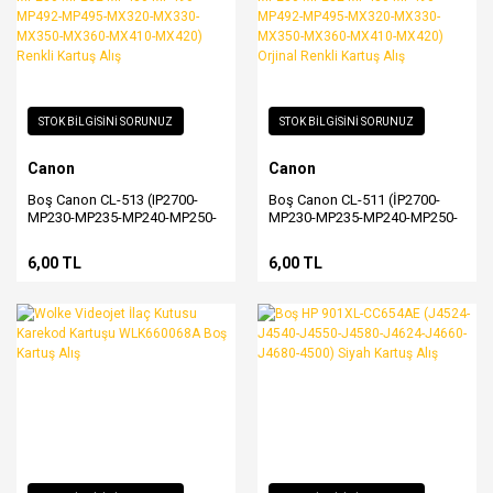
STOK BİLGİSİNİ SORUNUZ
STOK BİLGİSİNİ SORUNUZ
Canon
Canon
Boş Canon CL-513 (IP2700-
Boş Canon CL-511 (İP2700-
MP230-MP235-MP240-MP250-
MP230-MP235-MP240-MP250-
MP252-MP260-MP270-MP272-
MP252-MP260-MP270-MP272-
MP280-MP282-MP480-MP490-
MP280-MP282-MP480-MP490-
6,00 TL
6,00 TL
MP492-MP495-MX320-MX330-
MP492-MP495-MX320-MX330-
MX350-MX360-MX410-MX420)
MX350-MX360-MX410-MX420)
Renkli Kartuş Alış
Orjinal Renkli Kartuş Alış