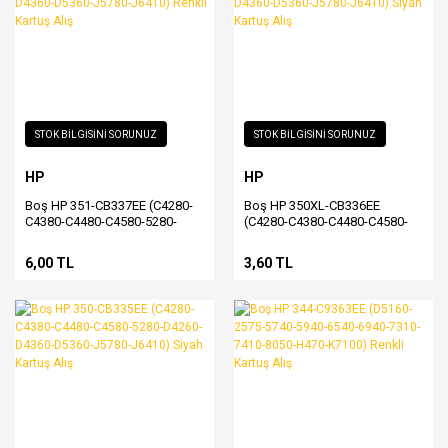
STOK BİLGİSİNİ SORUNUZ
STOK BİLGİSİNİ SORUNUZ
HP
HP
Boş HP 351-CB337EE (C4280-
Boş HP 350XL-CB336EE
C4380-C4480-C4580-5280-
(C4280-C4380-C4480-C4580-
D4260-D4360-D5360-J5780-
5280-D4260-D4360-D5360-
J6410) Renkli Kartuş Alış
J5780-J6410) Siyah Kartuş Alış
6,00 TL
3,60 TL