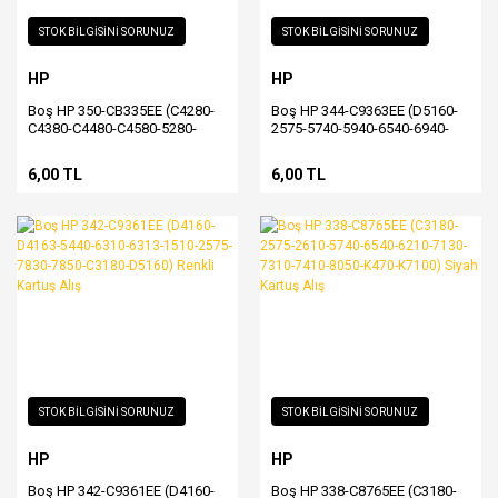
STOK BİLGİSİNİ SORUNUZ
STOK BİLGİSİNİ SORUNUZ
HP
HP
Boş HP 350-CB335EE (C4280-
Boş HP 344-C9363EE (D5160-
C4380-C4480-C4580-5280-
2575-5740-5940-6540-6940-
D4260-D4360-D5360-J5780-
7310-7410-8050-H470-K7100)
J6410) Siyah Kartuş Alış
Renkli Kartuş Alış
6,00 TL
6,00 TL
STOK BİLGİSİNİ SORUNUZ
STOK BİLGİSİNİ SORUNUZ
HP
HP
Boş HP 342-C9361EE (D4160-
Boş HP 338-C8765EE (C3180-