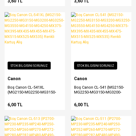
3,60 TL
3,60 TL
STOK BİLGİSİNİ SORUNUZ
STOK BİLGİSİNİ SORUNUZ
Canon
Canon
Boş Canon CL-541XL
Boş Canon CL-541 (MG2150-
(MG2150-MG2250-MG3150-
MG2250-MG3150-MG3200-
MG3200-MG3250-MG3550-
MG3250-MG3550-MG4150-
MG4150-MG4250-MX375-
MG4250-MX375-MX395-
6,00 TL
6,00 TL
MX395-MX435-MX455-MX475-
MX435-MX455-MX475-MX515-
MX515-MX525-MX535) Renkli
MX525-MX535) Renkli Kartuş
Kartuş Alış
Alış