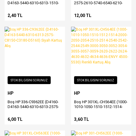
D4163-5440-6310-6313-1510-
2575-2610-5740-6540-6210-
2575-7830-7850-C3180-D5160)
7130-7310-7410-8050-K470-
Renkli Kartuş Alış
K7100) Siyah Kartuş Alış
2,40 TL
12,00 TL
STOK BİLGİSİNİ SORUNUZ
STOK BİLGİSİNİ SORUNUZ
HP
HP
Boş HP 336-C9362EE (D4160-
Boş HP 301XL-CH564EE (1000-
D4163-5440-6310-6313-2575-
1010-1050-1510-1512-1514-
C8150-C3180-D5160) Siyah
2000-2050-2054-2510-2514-
Kartuş Alış
2540-2542-2544-2549-3000-
6,00 TL
3,60 TL
3050-3052-3054-3055-3057-
3059-2620-2622-2624-4630-
4632-4634-4636-ENVY 4500-
5530) Renkli Kartuş Alış