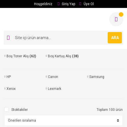
Hoşgeldiniz
Giriş Yap
Üye Ol
ARA
Boş Toner Alış
(62)
Boş Kartuş Alış
(38)
HP
Canon
Samsung
Xerox
Lexmark
Stoktakiler
Toplam 100 ürün