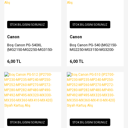
STOK BİLGİSİNİ SORUNUZ
STOK BİLGİSİNİ SORUNUZ
Canon
Canon
Boş Canon PG-540XL
Boş Canon PG-540 (MG2150-
(MG2150-MG2250-MG3150-
MG2250-MG3150-MG3200-
MG3200-MG3250-MG3550-
MG3250-MG3550-MG4150-
MG4150-MG4250-MX375-
MG4250-MX375-MX395-
6,00 TL
6,00 TL
MX395-MX435-MX455-MX475-
MX435-MX455-MX475-MX515-
MX515-MX525-MX535) Siyah
MX525-MX535) Siyah Kartuş
Kartuş Alış
Alış
STOK BİLGİSİNİ SORUNUZ
STOK BİLGİSİNİ SORUNUZ