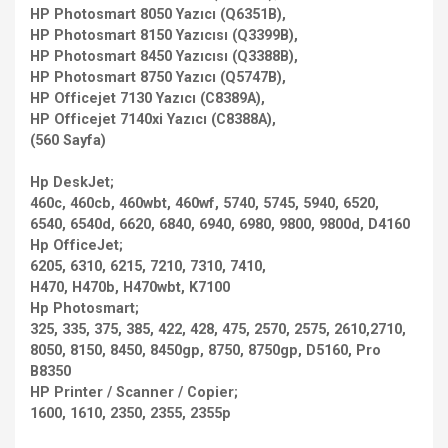
HP Photosmart 8050 Yazıcı (Q6351B),
HP Photosmart 8150 Yazıcısı (Q3399B),
HP Photosmart 8450 Yazıcısı (Q3388B),
HP Photosmart 8750 Yazıcı (Q5747B),
HP Officejet 7130 Yazıcı (C8389A),
HP Officejet 7140xi Yazıcı (C8388A),
(560 Sayfa)
Hp DeskJet;
460c, 460cb, 460wbt, 460wf, 5740, 5745, 5940, 6520,
6540, 6540d, 6620, 6840, 6940, 6980, 9800, 9800d, D4160
Hp OfficeJet;
6205, 6310, 6215, 7210, 7310, 7410,
H470, H470b, H470wbt, K7100
Hp Photosmart;
325, 335, 375, 385, 422, 428, 475, 2570, 2575, 2610,2710,
8050, 8150, 8450, 8450gp, 8750, 8750gp, D5160, Pro
B8350
HP Printer / Scanner / Copier;
1600, 1610, 2350, 2355, 2355p