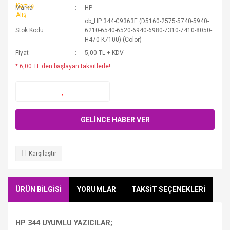
Marka
HP
ob_HP 344-C9363E (D5160-2575-5740-5940-
Stok Kodu
6210-6540-6520-6940-6980-7310-7410-8050-
H470-K7100) (Color)
Fiyat
5,00 TL + KDV
* 6,00 TL den başlayan taksitlerle!
GELİNCE HABER VER
Karşılaştır
ÜRÜN BİLGİSİ
YORUMLAR
TAKSİT SEÇENEKLERİ
HP 344 UYUMLU YAZICILAR;