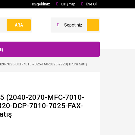
Hoşgeldiniz
Giriş Yap
Üye Ol
ARA
Sepetiniz
uş
420-7820-DCP-7010-7025-FAX-2820-2920) Drum Satış
25 (2040-2070-MFC-7010-
820-DCP-7010-7025-FAX-
atış