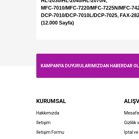
HL-2030/HL-2040/HL-2070N,
MFC-7010/MFC-7220/MFC-7225N/MFC-742
DCP-7010/DCP-7010L/DCP-7025, FAX-282
(12.000 Sayfa)
KAMPANYA DUYURULARIMIZDAN HABERDAR OLMA
KURUMSAL
ALIŞV
Hakkımızda
Mesafel
İletişim
Gizlilik
İletişim Formu
İptal ve