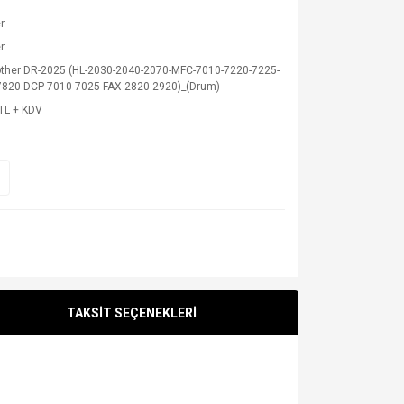
r
r
other DR-2025 (HL-2030-2040-2070-MFC-7010-7220-7225-
7820-DCP-7010-7025-FAX-2820-2920)_(Drum)
TL + KDV
TAKSİT SEÇENEKLERİ