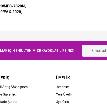
0/MFC-7820N,
0/FAX-2920,
Bu ürüne ilk yorumu siz yapın!
K İÇİN E-BÜLTENİMİZE KAYDOLABİLİRSİNİZ!
Yorum Yaz
ERİŞ
ÜYELİK
i Satış Sözleşmesi
Hesabım
 ve Güvenlik
Yeni Üyelik
 İade Şartları
Üye Girişi