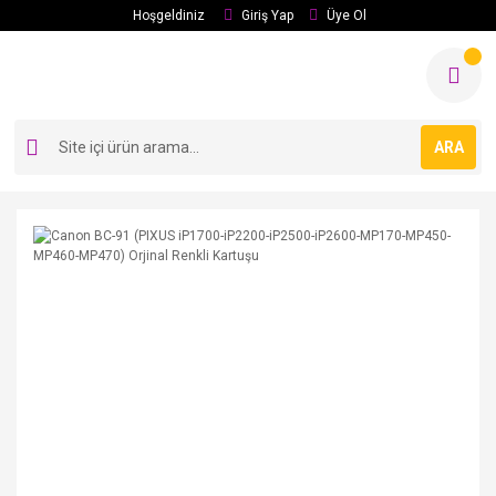
Hoşgeldiniz
Giriş Yap
Üye Ol
ARA