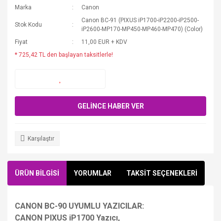
Marka
Canon
Canon BC-91 (PIXUS iP1700-iP2200-iP2500-
Stok Kodu
iP2600-MP170-MP450-MP460-MP470) (Color)
Fiyat
11,00 EUR + KDV
* 725,42 TL den başlayan taksitlerle!
GELİNCE HABER VER
Karşılaştır
ÜRÜN BİLGİSİ
YORUMLAR
TAKSİT SEÇENEKLERİ
CANON BC-90 UYUMLU YAZICILAR:
CANON PIXUS iP1700 Yazıcı,