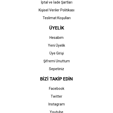
İptal ve İade Şartları
HP CF287X-87X (M501-
HP CF287X-87X (M501-
M506-M527-E52545)
M506-M527-E52545)
Kişisel Veriler Politikası
Siyah Toner
Orjinal Siyah Toner
Teslimat Koşulları
758,11 TL
28.150,21 TL
ÜYELİK
Hesabım
Yeni Üyelik
Üye Girişi
Şifremi Unuttum
Sepetiniz
BİZİ TAKİP EDİN
Facebook
Twitter
Instagram
Youtube