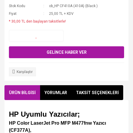
Stok Kodu
ob_HP CF410A (410A) (Black )
Fiyat
25,00 TL + KDV
* 30,00 TL den başlayan taksitlerle!
GELİNCE HABER VER
Karşılaştır
ÜRÜN BİLGİSİ
YORUMLAR
TAKSİT SEÇENEKLERİ
HP Uyumlu Yazıcılar;
HP Color LaserJet Pro MFP M477fnw Yazıcı
(CF377A),