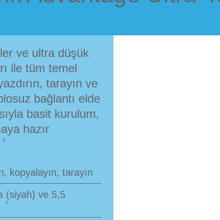
kler ve ultra düşük
rı ile tüm temel
 yazdırın, tarayın ve
blosuz bağlantı elde
yla basit kurulum,
maya hazır
2
n, kopyalayın, tarayın
 (siyah) ve 5,5
3