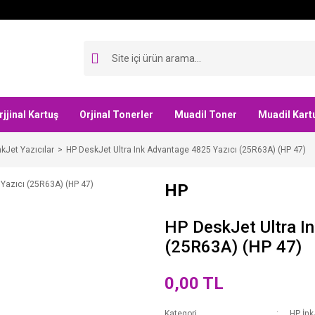
rjjinal Kartuş
Orjinal Tonerler
Muadil Toner
Muadil Kart
nkJet Yazıcılar
HP DeskJet Ultra Ink Advantage 4825 Yazıcı (25R63A) (HP 47)
HP
HP DeskJet Ultra I
(25R63A) (HP 47)
0,00 TL
Kategori
HP İnk