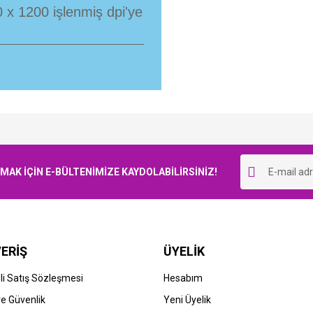
00 x 1200 işlenmiş dpi'ye
Bu ürüne ilk yorumu siz yapın!
K İÇİN E-BÜLTENİMİZE KAYDOLABİLİRSİNİZ!
Yorum Yaz
ERİŞ
ÜYELİK
STOK BİLGİSİNİ SORUNUZ
i Satış Sözleşmesi
Hesabım
HP
 ve Güvenlik
Yeni Üyelik