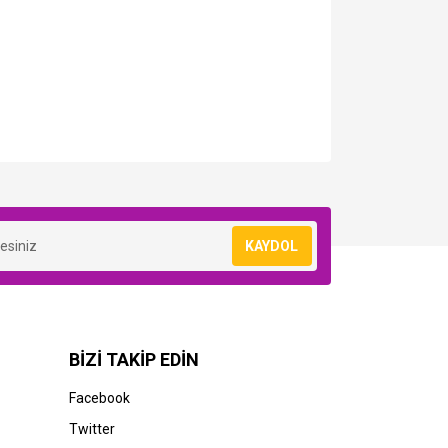
KAYDOL
BİZİ TAKİP EDİN
STOK BİLGİSİNİ SORUNUZ
Facebook
HP
Twitter