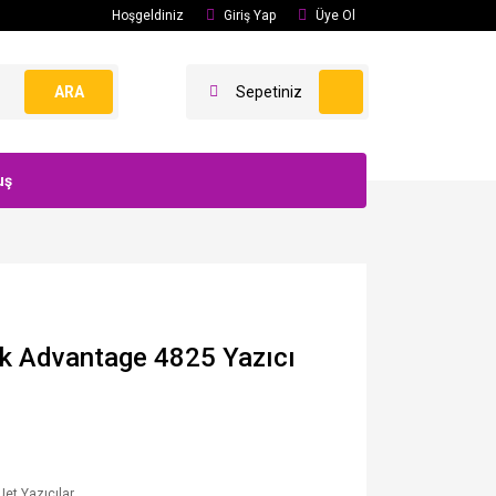
Hoşgeldiniz
Giriş Yap
Üye Ol
ARA
Sepetiniz
uş
nk Advantage 4825 Yazıcı
Jet Yazıcılar