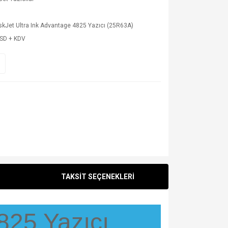
kJet Ultra Ink Advantage 4825 Yazıcı (25R63A)
USD + KDV
TAKSİT SEÇENEKLERİ
825 Yazıcı