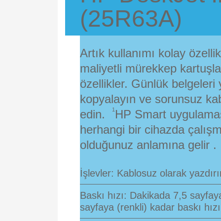
(25R63A)
Artık kullanımı kolay özelli
maliyetli mürekkep kartuşla
özellikler. Günlük belgeleri
kopyalayın ve sorunsuz
ka
1
edin.
HP Smart uygulaması
herhangi bir cihazda çalış
olduğunuz anlamına gelir
.
İşlevler: Kablosuz olarak yazdırı
Baskı hızı: Dakikada 7,5 sayfaya
sayfaya (renkli)
kadar baskı hızı