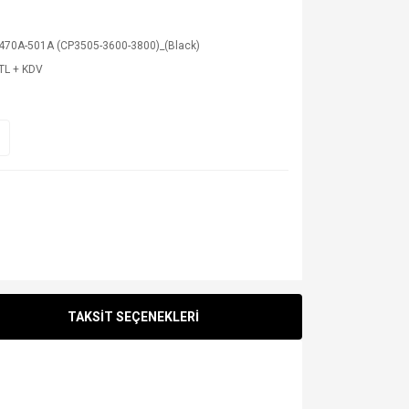
470A-501A (CP3505-3600-3800)_(Black)
TL + KDV
TAKSİT SEÇENEKLERİ