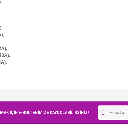
),
),
),
2A),
43A),
A),
Bu ürüne ilk yorumu siz yapın!
K İÇİN E-BÜLTENİMİZE KAYDOLABİLİRSİNİZ!
Yorum Yaz