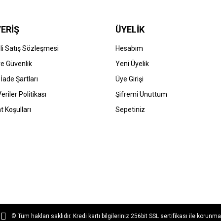
ERİŞ
ÜYELİK
i Satış Sözleşmesi
Hesabım
 ve Güvenlik
Yeni Üyelik
 İade Şartları
Üye Girişi
Veriler Politikası
Şifremi Unuttum
t Koşulları
Sepetiniz
© Tüm hakları saklıdır. Kredi kartı bilgileriniz 256bit SSL sertifikası ile korunma