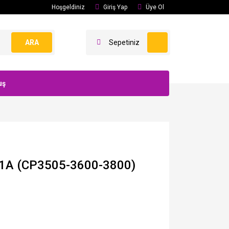
Hoşgeldiniz
Giriş Yap
Üye Ol
ARA
Sepetiniz
uş
1A (CP3505-3600-3800)