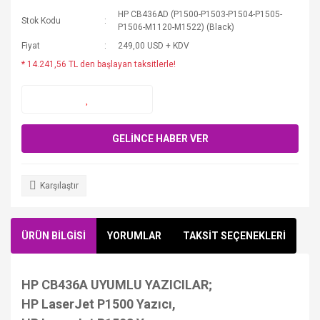
HP CB436AD (P1500-P1503-P1504-P1505-
Stok Kodu
P1506-M1120-M1522) (Black)
Fiyat
249,00 USD + KDV
* 14.241,56 TL den başlayan taksitlerle!
GELİNCE HABER VER
Karşılaştır
ÜRÜN BİLGİSİ
YORUMLAR
TAKSİT SEÇENEKLERİ
HP CB436A UYUMLU YAZICILAR;
HP LaserJet P1500 Yazıcı,