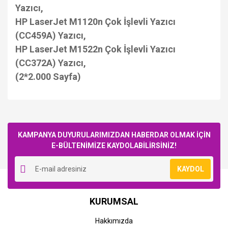
Yazıcı,
HP LaserJet M1120n Çok İşlevli Yazıcı
(CC459A) Yazıcı,
HP LaserJet M1522n Çok İşlevli Yazıcı
(CC372A) Yazıcı,
(2*2.000 Sayfa)
Bu ürüne ilk yorumu siz yapın!
KAMPANYA DUYURULARIMIZDAN HABERDAR OLMAK İÇİN
E-BÜLTENİMİZE KAYDOLABİLİRSİNİZ!
Yorum Yaz
KAYDOL
KURUMSAL
Hakkımızda