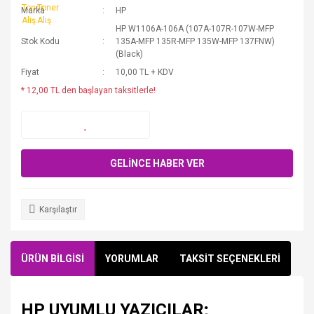
Marka
HP
HP W1106A-106A (107A-107R-107W-MFP
Stok Kodu
135A-MFP 135R-MFP 135W-MFP 137FNW)
(Black)
Fiyat
10,00 TL + KDV
* 12,00 TL den başlayan taksitlerle!
GELİNCE HABER VER
Karşılaştır
ÜRÜN BİLGİSİ
YORUMLAR
TAKSİT SEÇENEKLERİ
HP UYUMLU YAZICILAR;