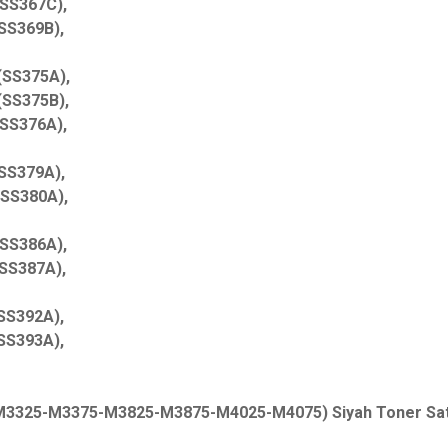
SS367C),
SS369B),
(SS375A),
(SS375B),
SS376A),
SS379A),
SS380A),
SS386A),
SS387A),
SS392A),
SS393A),
3325-M3375-M3825-M3875-M4025-M4075) Siyah Toner Sat