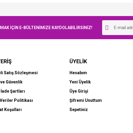
Bu ürüne ilk yorumu siz yapın!
K İÇİN E-BÜLTENİMİZE KAYDOLABİLİRSİNİZ!
Yorum Yaz
ERİŞ
ÜYELİK
li Satış Sözleşmesi
Hesabım
k ve Güvenlik
Yeni Üyelik
 İade Şartları
Üye Girişi
 Veriler Politikası
Şifremi Unuttum
t Koşulları
Sepetiniz