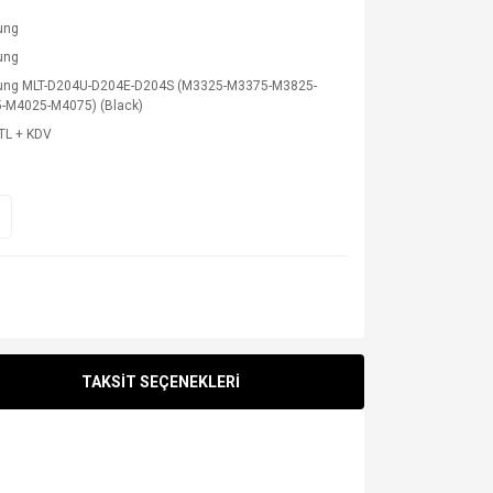
ung
ung
ng MLT-D204U-D204E-D204S (M3325-M3375-M3825-
-M4025-M4075) (Black)
TL + KDV
TAKSİT SEÇENEKLERİ