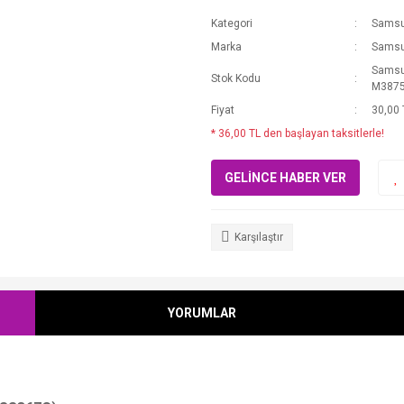
Kategori
Sams
Marka
Sams
Samsu
Stok Kodu
M3875
Fiyat
30,00 
* 36,00 TL den başlayan taksitlerle!
GELİNCE HABER VER
Karşılaştır
YORUMLAR