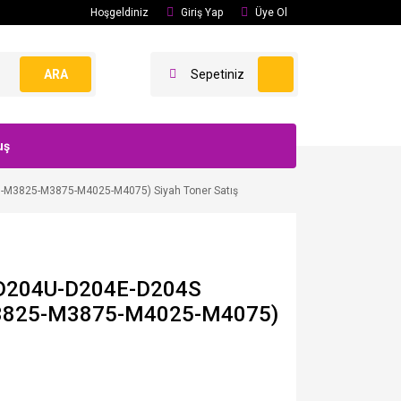
Hoşgeldiniz
Giriş Yap
Üye Ol
ARA
Sepetiniz
uş
M3825-M3875-M4025-M4075) Siyah Toner Satış
D204U-D204E-D204S
825-M3875-M4025-M4075)