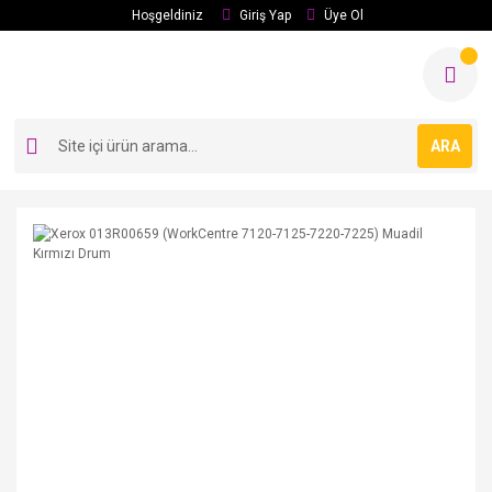
Hoşgeldiniz
Giriş Yap
Üye Ol
ARA