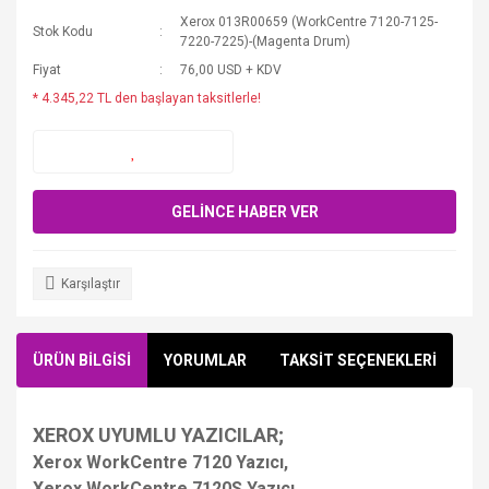
Xerox 013R00659 (WorkCentre 7120-7125-
Stok Kodu
7220-7225)-(Magenta Drum)
Fiyat
76,00 USD + KDV
* 4.345,22 TL den başlayan taksitlerle!
GELİNCE HABER VER
Karşılaştır
ÜRÜN BİLGİSİ
YORUMLAR
TAKSİT SEÇENEKLERİ
XEROX UYUMLU YAZICILAR;
Xerox WorkCentre 7120 Yazıcı,
Xerox WorkCentre 7120S Yazıcı,