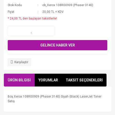
Stok Kodu
ob_Xerox 108R00909 (Phaser 3140)
Fiyat
20,00 TL + KDV
* 24,00 TL den başlayan taksitlerle!
GELİNCE HABER VER
Karşılaştır
ÜRÜN BİLGİSİ
YORUMLAR
TAKSİT SEÇENEKLERİ
Boş Xerox 108R00909 (Phaser 3140) Siyah (Black) LaserJet Toner
Satış