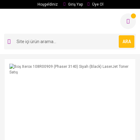
Hoşgeldiniz
Giriş Yap
Üye Ol
ARA