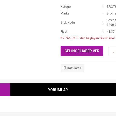
Kategori
BROT
Marka
Brothe
Broth
Stok Kodu
7290-
Fiyat
48,37
* 2.766,52 TL den başlayan taksitlerle!
GELİNCE HABER VER
Karşılaştır
YORUMLAR