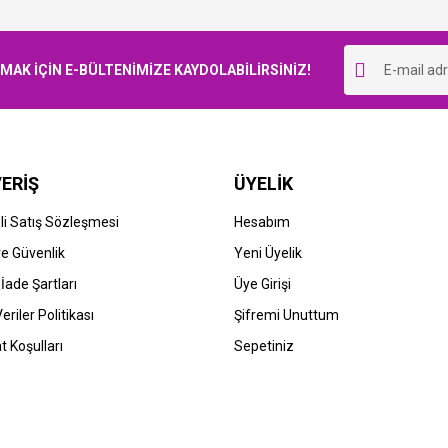
Bu ürüne ilk yorumu siz yapın!
K İÇİN E-BÜLTENİMİZE KAYDOLABİLİRSİNİZ!
Yorum Yaz
ERİŞ
ÜYELİK
i Satış Sözleşmesi
Hesabım
 ve Güvenlik
Yeni Üyelik
 İade Şartları
Üye Girişi
Veriler Politikası
Şifremi Unuttum
t Koşulları
Sepetiniz