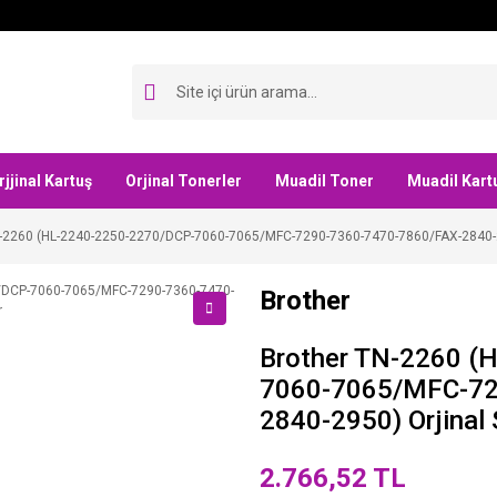
rjjinal Kartuş
Orjinal Tonerler
Muadil Toner
Muadil Kart
N-2260 (HL-2240-2250-2270/DCP-7060-7065/MFC-7290-7360-7470-7860/FAX-2840-29
Brother
Brother TN-2260 (
7060-7065/MFC-72
2840-2950) Orjinal 
2.766,52 TL