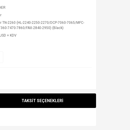
HER
r
er TN-2260 (HL-2240-2250-2270/DCP-7060-7065/MFC-
7360-7470-7860/FAX-2840-2950) (Black)
 USD + KDV
TAKSİT SEÇENEKLERİ