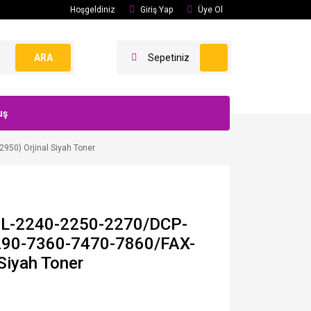
Hoşgeldiniz
Giriş Yap
Üye Ol
ARA
Sepetiniz
uş
50) Orjinal Siyah Toner
HL-2240-2250-2270/DCP-
90-7360-7470-7860/FAX-
Siyah Toner