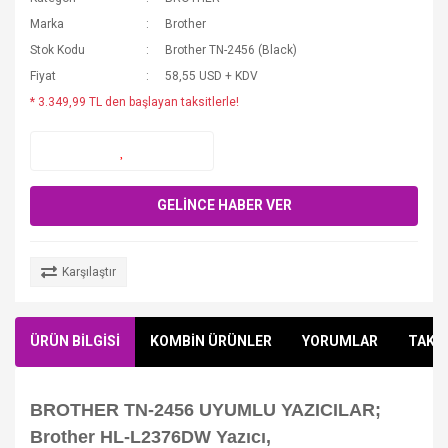
Marka
Brother
Stok Kodu
Brother TN-2456 (Black)
Fiyat
58,55 USD + KDV
* 3.349,99 TL den başlayan taksitlerle!
GELİNCE HABER VER
Karşılaştır
ÜRÜN BİLGİSİ
KOMBİN ÜRÜNLER
YORUMLAR
TAKSİ
BROTHER TN-2456 UYUMLU YAZICILAR;
Brother HL-L2376DW Yazıcı,