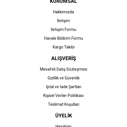
KURUMSAL
L2376-L2386/MFC-L2716-
Brother DR-2406 (HL-
L2751-L2771) Muadil
L2376-L2386/MFC-L2716-
Hakkımızda
Drum
L2751-L2771) Orjinal
457,73 TL
Drum
İletişim
7.966,74 TL
İletişim Formu
Havale Bildirim Formu
Kargo Takibi
ALIŞVERİŞ
Mesafeli Satış Sözleşmesi
Gizlilik ve Güvenlik
Brother
İptal ve İade Şartları
Brother TN-2456 (HL-
Kişisel Veriler Politikası
L2376-L2386/MFC-L2716-
L2751-L2771) Muadil
Teslimat Koşulları
Siyah Toner
307,82 TL
ÜYELİK
Hesabım