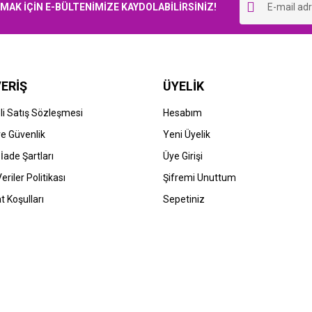
K İÇİN E-BÜLTENİMİZE KAYDOLABİLİRSİNİZ!
Yorum Yaz
ERİŞ
ÜYELİK
TOK BİLGİSİNİ SORUNUZ
STOK BİLGİSİNİ SORUNUZ
i Satış Sözleşmesi
Hesabım
non
Canon
 ve Güvenlik
Yeni Üyelik
on imageRUNNER Advance C5030i
Canon imageRUNNER Advance C5
 İade Şartları
Üye Girişi
cı (C-EXV 29)
Yazıcı (C-EXV 29)
Veriler Politikası
Şifremi Unuttum
00 TL
0,00 TL
t Koşulları
Sepetiniz