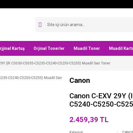
rjjinal Kartuş
Orjinal Tonerler
Muadil Toner
Muadil Kart
9Y (IR C5030-C5035-C5235-C5240-C5250-C5255) Muadil Sarı Toner
Canon
Canon C-EXV 29Y (
C5240-C5250-C5255
2.459,39 TL
Kategori
CANO