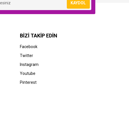
KAYDOL
BİZİ TAKİP EDİN
STOK BİLGİSİNİ SORUNUZ
Facebook
Canon
Twitter
035
Canon imageRUNNER Advance C5035i
Instagram
Yazıcı (C-EXV 29)
Youtube
0,00 TL
Pinterest