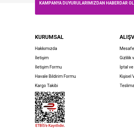
KAMPANYA DUYURULARIMIZDAN HABERDAR OLMA
KURUMSAL
ALIŞV
STOK BİLGİSİNİ SORUNUZ
S
Hakkımızda
Mesafel
Canon
Ca
İletişim
Gizlilik
Canon imageRUNNER Advance C5030
Can
İletişim Formu
İptal ve
Yazıcı (C-EXV 29)
Yazı
Havale Bildirim Formu
Kişisel 
0,00 TL
0,
Kargo Takibi
Teslima