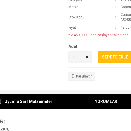
Marka
Canon
Canon
Stok Kodu
C5255)
Fiyat
43,00
* 2.459,39 TL den başlayan taksitlerle!
Adet
SEPETE EKLE
Karşılaştır
Uyumlu Sarf Malzemeler
YORUMLAR
R;
ıcı,