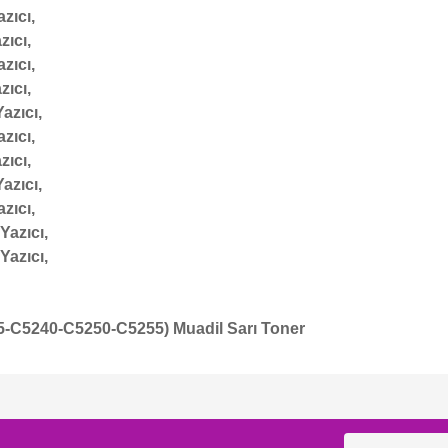
ıcı,
ıcı,
ıcı,
ıcı,
zıcı,
ıcı,
ıcı,
zıcı,
ıcı,
azıcı,
azıcı,
-C5240-C5250-C5255) Muadil Sarı Toner
Bu ürüne ilk yorumu siz yapın!