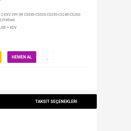
 C-EXV 29Y (IR C5030-C5035-C5235-C5240-C5250-
-(Yellow)
 USD + KDV
HEMEN AL
TAKSİT SEÇENEKLERİ