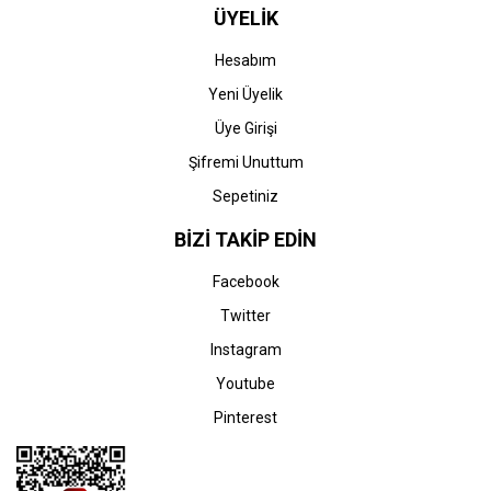
ÜYELİK
Hesabım
Yeni Üyelik
Üye Girişi
STOK BİLGİSİNİ SORUNUZ
STOK BİLGİSİNİ SORUNUZ
Şifremi Unuttum
Sepetiniz
Canon
Canon
Canon imageRUNNER
Canon imageRUNNER
BİZİ TAKİP EDİN
Advance C5235 Yazıcı (C-
Advance C5235A Yazıcı
EXV 29)
(C-EXV 29)
Facebook
0,00 TL
0,00 TL
Twitter
Instagram
Youtube
Pinterest
STOK BİLGİSİNİ SORUNUZ
STOK BİLGİSİNİ SORUNUZ