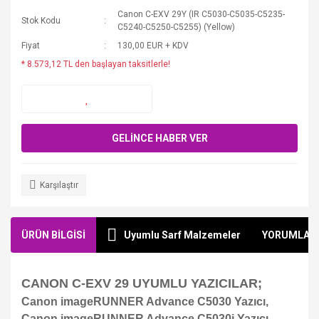
Canon C-EXV 29Y (IR C5030-C5035-C5235-
Stok Kodu
C5240-C5250-C5255) (Yellow)
Fiyat
130,00 EUR + KDV
* 8.573,12 TL den başlayan taksitlerle!
GELİNCE HABER VER
Karşılaştır
ÜRÜN BİLGİSİ
Uyumlu Sarf Malzemeler
YORUMLAR
CANON C-EXV 29 UYUMLU YAZICILAR;
Canon imageRUNNER Advance C5030 Yazıcı,
Canon imageRUNNER Advance C5030i Yazıcı,