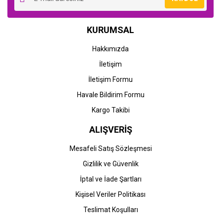
STOK BİLGİSİNİ SORUNUZ
STOK BİLGİSİNİ SORUNUZ
Canon
Canon
KURUMSAL
Canon imageRUNNER
Canon imageRUNNER
Advance C5030 Yazıcı (C-
Advance C5030i Yazıcı (C-
Hakkımızda
EXV 29)
EXV 29)
İletişim
0,00 TL
0,00 TL
İletişim Formu
Havale Bildirim Formu
Kargo Takibi
ALIŞVERİŞ
STOK BİLGİSİNİ SORUNUZ
STOK BİLGİSİNİ SORUNUZ
Mesafeli Satış Sözleşmesi
Gizlilik ve Güvenlik
Canon
Canon
İptal ve İade Şartları
Canon imageRUNNER
Canon imageRUNNER
Advance C5035 Yazıcı (C-
Advance C5035i Yazıcı (C-
Kişisel Veriler Politikası
EXV 29)
EXV 29)
Teslimat Koşulları
0,00 TL
0,00 TL