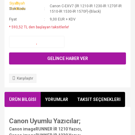
Canon C-EXV7 (İR 1210-İR 1230-İR 1270F-İR
Stok Kodu
1510-İR 1530-İR 1570F)-(Black)
Fiyat
9,00 EUR + KDV
* 593,52 TL den başlayan taksitlerle!
GELİNCE HABER VER
Karşılaştır
ÜRÜN BİLGİSİ
YORUMLAR
TAKSİT SEÇENEKLERİ
Canon Uyumlu Yazıcılar;
Canon imageRUNNER İR 1210 Yazıcı,