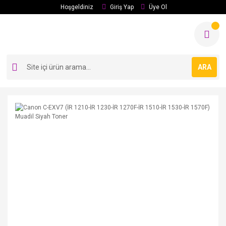
Hoşgeldiniz
Giriş Yap
Üye Ol
ARA