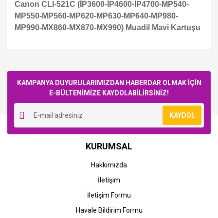
Canon CLI-521C (İP3600-İP4600-İP4700-MP540-
MP550-MP560-MP620-MP630-MP640-MP980-
MP990-MX860-MX870-MX990) Muadil Mavi Kartuşu
Bu ürüne ilk yorumu siz yapın!
KAMPANYA DUYURULARIMIZDAN HABERDAR OLMAK İÇİN
E-BÜLTENİMİZE KAYDOLABİLİRSİNİZ!
Yorum Yaz
KAYDOL
KURUMSAL
Hakkımızda
İletişim
İletişim Formu
Havale Bildirim Formu