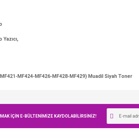
o
 Yazıcı,
MF421-MF424-MF426-MF428-MF429) Muadil Siyah Toner
Bu ürüne ilk yorumu siz yapın!
K İÇİN E-BÜLTENİMİZE KAYDOLABİLİRSİNİZ!
Yorum Yaz