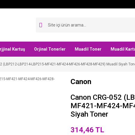
rjjinal Kartuş
Orjinal Tonerler
Muadil Toner
Muadil Kart
2 (LBP212-LBP214-LBP215-MF421-MF424-MF426-MF428-MF429) Muadil Siyah Ton
Canon
Canon CRG-052 (L
MF421-MF424-MF4
Siyah Toner
314,46 TL