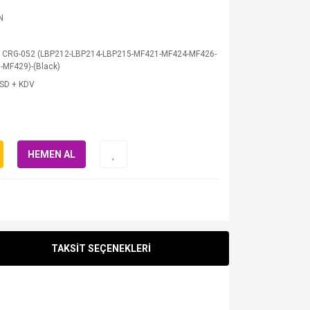
N
 CRG-052 (LBP212-LBP214-LBP215-MF421-MF424-MF426-
-MF429)-(Black)
USD + KDV
HEMEN AL
TAKSİT SEÇENEKLERİ