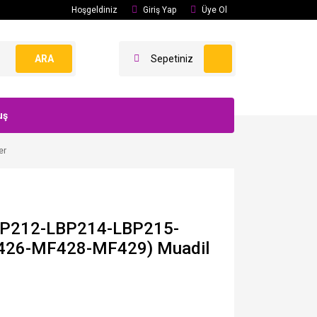
Hoşgeldiniz
Giriş Yap
Üye Ol
ARA
Sepetiniz
uş
er
BP212-LBP214-LBP215-
26-MF428-MF429) Muadil