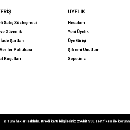
ERİŞ
ÜYELİK
li Satış Sözleşmesi
Hesabım
k ve Güvenlik
Yeni Üyelik
 İade Şartları
Üye Girişi
 Veriler Politikası
Şifremi Unuttum
t Koşulları
Sepetiniz
© Tüm hakları saklıdır. Kredi kartı bilgileriniz 256bit SSL sertifikası ile korun