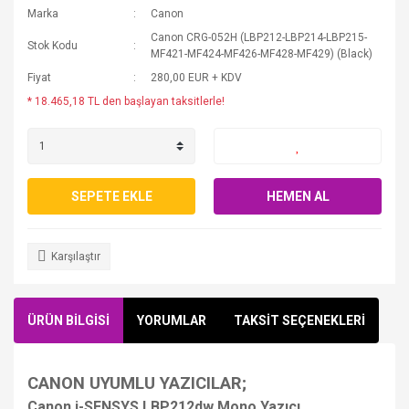
Marka
Canon
Canon CRG-052H (LBP212-LBP214-LBP215-
Stok Kodu
MF421-MF424-MF426-MF428-MF429) (Black)
Fiyat
280,00 EUR + KDV
* 18.465,18 TL den başlayan taksitlerle!
SEPETE EKLE
HEMEN AL
Karşılaştır
ÜRÜN BİLGİSİ
YORUMLAR
TAKSİT SEÇENEKLERİ
CANON UYUMLU YAZICILAR;
Canon i-SENSYS LBP212dw Mono Yazıcı,