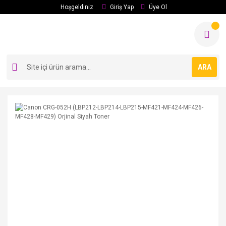
Hoşgeldiniz
Giriş Yap
Üye Ol
ARA