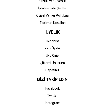
Gizlilik ve Güvenlik
Canon
Canon
İptal ve İade Şartları
Canon CRG-054 (LBP620-
Canon CRG-054 (LBP620-
Kişisel Veriler Politikası
LBP621-LBP622-LBP623-
LBP621-LBP622-LBP623-
LBP640-MF640-MF641-
LBP640-MF640-MF641-
Teslimat Koşulları
MF642-MF643-MF644-
MF642-MF643-MF644-
6.067,13 TL
6.067,13 TL
MF645) Orjinal Kırmızı
MF645) Orjinal Mavi Toner
ÜYELİK
Toner
Hesabım
Yeni Üyelik
Üye Girişi
Şifremi Unuttum
Sepetiniz
BİZİ TAKİP EDİN
Canon
Canon CRG-054 (LBP620-
LBP621-LBP622-LBP623-
Canon CRG-054 (LBP620-
Facebook
LBP640-MF640-MF641-
LBP621-LBP622-LBP623-
MF642-MF643-MF644-
LBP640-MF640-MF641-
Twitter
486,34 TL
MF645) Muadil Sarı Toner
MF642-MF643-MF644-
1.830,91 TL
MF645) Muadil Multipack
Instagram