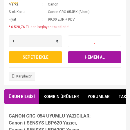
Marka
Canon
Stok Kodu
Canon CRG-054BK (Black)
Fiyat
99,00 EUR + KDV
* 6.528,76 TL den başlayan taksitlerle!
SEPETE EKLE
HEMEN AL
Karşılaştır
ÜRÜN BİLGİSİ
KOMBİN ÜRÜNLER
YORUMLAR
TAKSİ
CANON CRG-054 UYUMLU YAZICILAR;
Canon i-SENSYS LBP620 Yazıcı,
Canon i-SENSYS LBP620C Yazıcı,