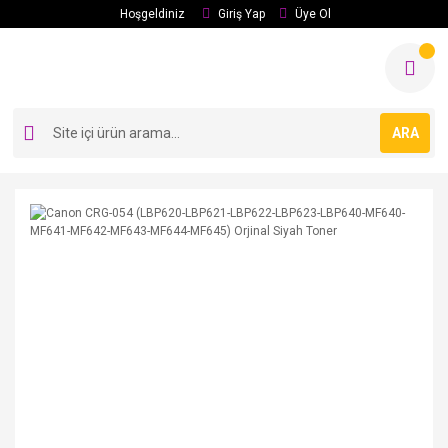
Hoşgeldiniz
Giriş Yap
Üye Ol
ARA