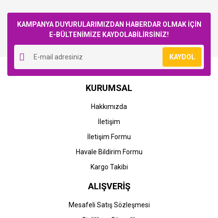
Bu ürüne ilk yorumu siz yapın!
KAMPANYA DUYURULARIMIZDAN HABERDAR OLMAK İÇİN
E-BÜLTENİMİZE KAYDOLABİLİRSİNİZ!
Yorum Yaz
KAYDOL
Canon
Canon
KURUMSAL
Canon CRG-054 (LBP620-
Canon CRG-054 (LBP620-
LBP621-LBP622-LBP623-
LBP621-LBP622-LBP623-
Hakkımızda
LBP640-MF640-MF641-
LBP640-MF640-MF641-
MF642-MF643-MF644-
MF642-MF643-MF644-
İletişim
486,34 TL
6.067,13 TL
MF645) Muadil Siyah
MF645) Orjinal Sarı Toner
Toner
İletişim Formu
Havale Bildirim Formu
Kargo Takibi
ALIŞVERİŞ
Mesafeli Satış Sözleşmesi