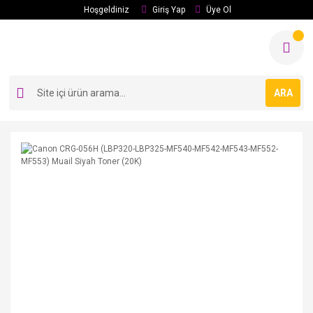
Hoşgeldiniz
Giriş Yap
Üye Ol
ARA