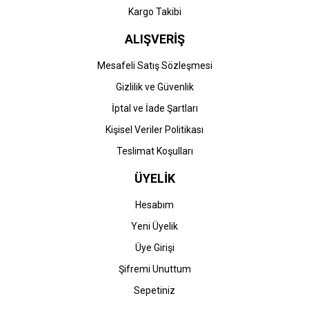
Kargo Takibi
ALIŞVERİŞ
Mesafeli Satış Sözleşmesi
Gizlilik ve Güvenlik
Canon
Canon
İptal ve İade Şartları
Canon CRG-056H
Canon CRG-056L
Kişisel Veriler Politikası
(LBP320-LBP325-MF540-
(LBP320-LBP325-MF540-
MF542-MF543-MF552-
MF542-MF543-MF552-
Teslimat Koşulları
MF553) Muadil Siyah
MF553) Muail Siyah Toner
1.143,48 TL
743,26 TL
Toner (20K)
(Çipli) (5K)
ÜYELİK
Hesabım
Yeni Üyelik
Üye Girişi
Şifremi Unuttum
Sepetiniz
STOK BİLGİSİNİ SORUNUZ