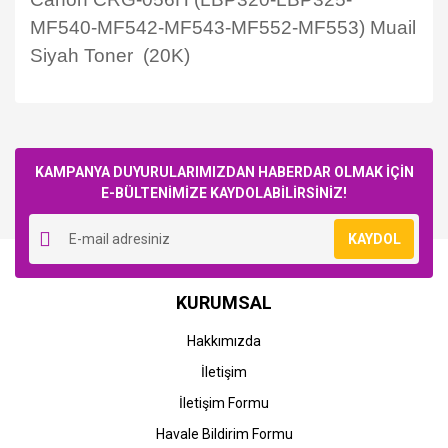
MF540-MF542-MF543-MF552-MF553) Muail
Siyah Toner (20K)
Bu ürüne ilk yorumu siz yapın!
KAMPANYA DUYURULARIMIZDAN HABERDAR OLMAK İÇİN
E-BÜLTENİMİZE KAYDOLABİLİRSİNİZ!
Yorum Yaz
KAYDOL
Canon
Canon
KURUMSAL
Canon CRG-056 (LBP320-
Canon CRG-056H
LBP325-MF540-MF542-
(LBP320-LBP325-MF540-
Hakkımızda
MF543-MF552-MF553)
MF542-MF543-MF552-
Muail Siyah Toner (10K)
MF553) Muail Siyah Toner
İletişim
571,74 TL
1.143,48 TL
(20K)
İletişim Formu
Havale Bildirim Formu