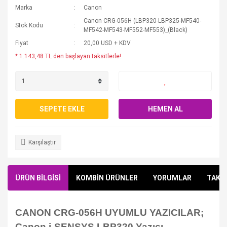
Marka
Canon
Canon CRG-056H (LBP320-LBP325-MF540-
Stok Kodu
MF542-MF543-MF552-MF553)_(Black)
Fiyat
20,00 USD + KDV
* 1.143,48 TL den başlayan taksitlerle!
SEPETE EKLE
HEMEN AL
Karşılaştır
ÜRÜN BİLGİSİ
KOMBİN ÜRÜNLER
YORUMLAR
TAKSİ
CANON CRG-056H UYUMLU YAZICILAR;
Canon i-SENSYS LBP320 Yazıcı,