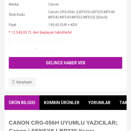
Marka
Canon
Canon CRG-056L (LBP320-LBP325-MF540-
Stok Kodu
MF542-MF543-MF552-MF553) (Black)
Fiyat
190,00 EUR + KDV
* 12.543,83 TL den başlayan taksitlerle!
GELİNCE HABER VER
Karşılaştır
ÜRÜN BİLGİSİ
KOMBİN ÜRÜNLER
YORUMLAR
TAKSİ
CANON CRG-056H UYUMLU YAZICILAR;
Canon i-SENSYS LBP320 Yazıcı,