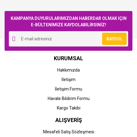
Bu ürüne ilk yorumu siz yapın!
KAMPANYA DUYURULARIMIZDAN HABERDAR OLMAK İÇİN
E-BÜLTENİMİZE KAYDOLABİLİRSİNİZ!
Yorum Yaz
KAYDOL
Canon
Canon
KURUMSAL
Canon CRG-056 (LBP320-
Canon CRG-056H
LBP325-MF540-MF542-
(LBP320-LBP325-MF540-
Hakkımızda
MF543-MF552-MF553)
MF542-MF543-MF552-
Muail Siyah Toner (10K)
MF553) Muail Siyah Toner
İletişim
571,95 TL
1.143,90 TL
(20K)
İletişim Formu
Havale Bildirim Formu
Kargo Takibi
ALIŞVERİŞ
Mesafeli Satış Sözleşmesi