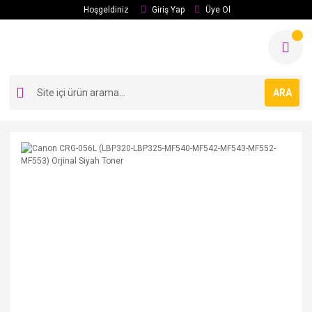
Hoşgeldiniz
Giriş Yap
Üye Ol
ARA