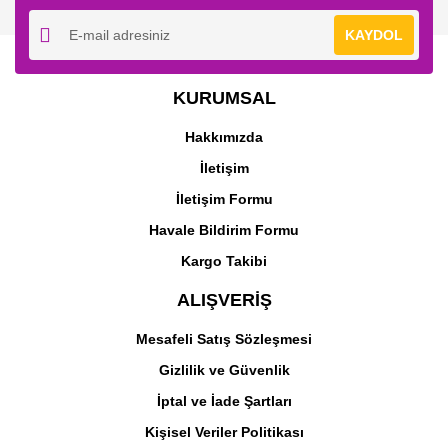
KAYDOL
Canon
Canon
KURUMSAL
Canon CRG-057
Canon CRG-057H
(LBP220-LBP223-
(LBP220-LBP223-
Hakkımızda
LBP226-LBP228-MF440-
LBP226-LBP228-MF440-
MF443-MF445-MF446-
MF443-MF445-MF446-
İletişim
10.023,96 TL
18.465,18 TL
MF449) Orjinal Siyah
MF449) Orjinal Siyah
Toner
Toner
İletişim Formu
Havale Bildirim Formu
Kargo Takibi
ALIŞVERİŞ
Mesafeli Satış Sözleşmesi
Gizlilik ve Güvenlik
Canon
Canon
İptal ve İade Şartları
Canon CRG-057
Canon CRG-057
(LBP220-LBP223-
(LBP220-LBP223-
Kişisel Veriler Politikası
LBP226-LBP228-MF440-
LBP226-LBP228-MF440-