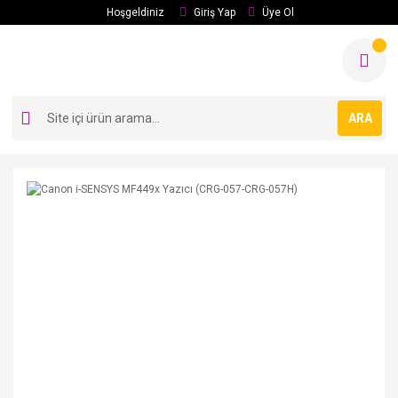
Hoşgeldiniz
Giriş Yap
Üye Ol
ARA