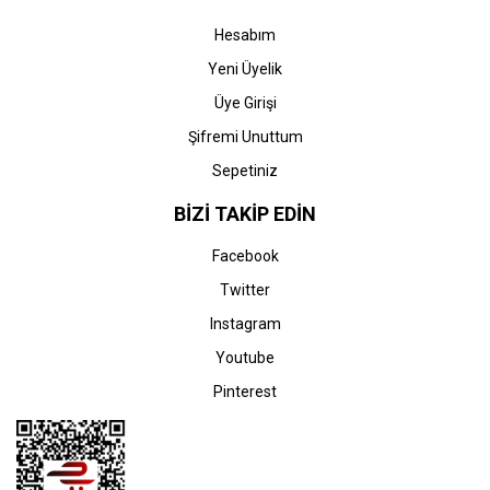
L5296-L11050) Orjinal
L5296-L11050) Orjinal
Sarı Kartuşu (70 ml)
Kırmızı Kartuşu (70 ml)
Hesabım
Yeni Üyelik
Üye Girişi
Şifremi Unuttum
Sepetiniz
Epson
Epson
EPSON 103
EPSON 103
BİZİ TAKİP EDİN
(C13T00S24A) (EcoTank
(C13T00S14A) (EcoTank
L1210-L1250-L3110-
L1210-L1250-L3110-
Facebook
L3111-L3150-L3151-
L3111-L3150-L3151-
710,62 TL
710,62 TL
L3210-L3211-L3250-
L3210-L3211-L3250-
Twitter
L3251-L3252-L3256-
L3251-L3252-L3256-
L3260-L3266-L5290-
L3260-L3266-L5290-
Instagram
L5296-L11050) Orjinal
L5296-L11050) Orjinal
Mavi Kartuşu (70 ml)
Siyah Kartuşu (70 ml)
Youtube
Pinterest