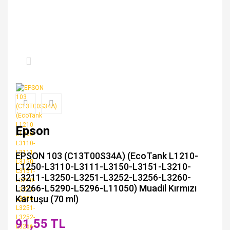
Epson
EPSON 103 (C13T00S34A) (EcoTank L1210-
L1250-L3110-L3111-L3150-L3151-L3210-
L3211-L3250-L3251-L3252-L3256-L3260-
L3266-L5290-L5296-L11050) Muadil Kırmızı
Kartuşu (70 ml)
91,55 TL