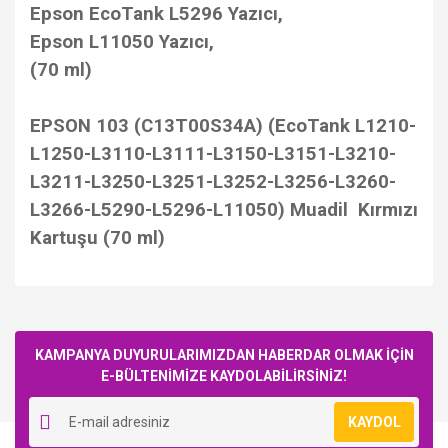
Epson EcoTank L5296 Yazıcı,
Epson L11050 Yazıcı,
(70 ml)
EPSON 103 (C13T00S34A) (EcoTank L1210-
L1250-L3110-L3111-L3150-L3151-L3210-
L3211-L3250-L3251-L3252-L3256-L3260-
L3266-L5290-L5296-L11050) Muadil Kırmızı
Kartuşu (70 ml)
Bu ürüne ilk yorumu siz yapın!
KAMPANYA DUYURULARIMIZDAN HABERDAR OLMAK İÇİN
E-BÜLTENİMİZE KAYDOLABİLİRSİNİZ!
Yorum Yaz
KAYDOL