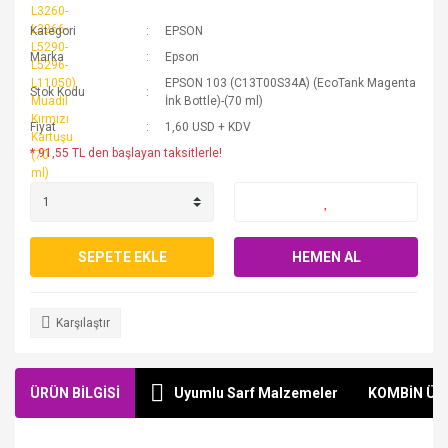
Kategori
EPSON
Marka
Epson
EPSON 103 (C13T00S34A) (EcoTank Magenta
Stok Kodu
İnk Bottle)-(70 ml)
Fiyat
1,60 USD + KDV
* 91,55 TL den başlayan taksitlerle!
SEPETE EKLE
HEMEN AL
Karşılaştır
ÜRÜN BİLGİSİ
Uyumlu Sarf Malzemeler
KOMBİN ÜR