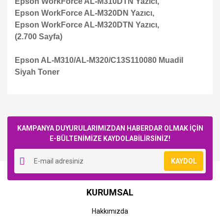
Epson WorkForce AL-M310DTN Yazıcı,
Epson WorkForce AL-M320DN Yazıcı,
Epson WorkForce AL-M320DTN Yazıcı,
(2.700 Sayfa)
Epson AL-M310/AL-M320/C13S110080 Muadil
Siyah Toner
Bu ürüne ilk yorumu siz yapın!
KAMPANYA DUYURULARIMIZDAN HABERDAR OLMAK İÇİN
E-BÜLTENİMİZE KAYDOLABİLİRSİNİZ!
Yorum Yaz
KAYDOL
STOK BİLGİSİNİ SORUNUZ
STOK BİLGİSİNİ SORUNUZ
Epson
Epson
KURUMSAL
Epson WorkForce AL-
Epson WorkForce AL-
M320DN Yazıcı
M320DTN Yazıcı
Hakkımızda