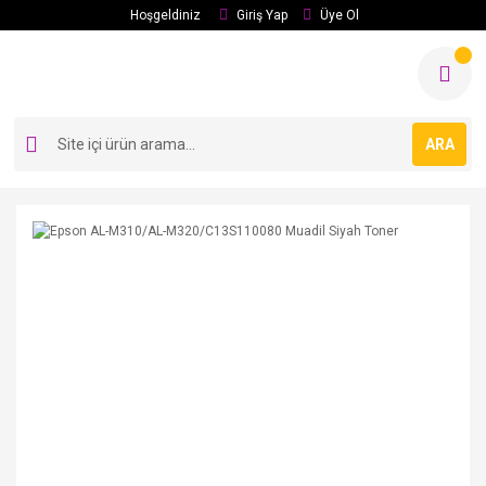
Hoşgeldiniz
Giriş Yap
Üye Ol
ARA