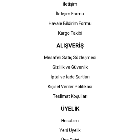
İletişim
0,00 TL
0,00 TL
İletişim Formu
Havale Bildirim Formu
Kargo Takibi
ALIŞVERİŞ
STOK BİLGİSİNİ SORUNUZ
STOK BİLGİSİNİ SORUNUZ
Mesafeli Satış Sözleşmesi
Gizlilik ve Güvenlik
Epson
Epson
İptal ve İade Şartları
Epson WorkForce AL-
Epson WorkForce AL-
M310DN Yazıcı
M310DTN Yazıcı
Kişisel Veriler Politikası
Teslimat Koşulları
0,00 TL
0,00 TL
ÜYELİK
Hesabım
Yeni Üyelik