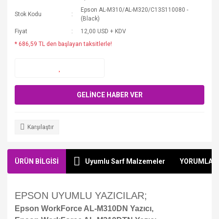
Epson AL-M310/AL-M320/C13S110080 -
Stok Kodu
(Black)
Fiyat
12,00 USD + KDV
* 686,59 TL den başlayan taksitlerle!
GELİNCE HABER VER
Karşılaştır
ÜRÜN BİLGİSİ
Uyumlu Sarf Malzemeler
YORUMLAR
EPSON UYUMLU YAZICILAR;
Epson WorkForce AL-M310DN Yazıcı,