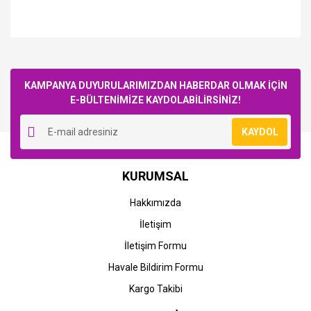
Bu ürüne ilk yorumu siz yapın!
KAMPANYA DUYURULARIMIZDAN HABERDAR OLMAK İÇİN
E-BÜLTENİMİZE KAYDOLABİLİRSİNİZ!
Yorum Yaz
KAYDOL
STOK BİLGİSİNİ SORUNUZ
STOK BİLGİSİNİ SORUNUZ
Epson
Epson
KURUMSAL
Epson EPL-
Epson EPL-
N2050/C13S051070
N2050/C13S051070
Hakkımızda
Orjinal Siyah Toner
Muadil Siyah Toner
İletişim
5.407,66 TL
4.119,54 TL
İletişim Formu
Havale Bildirim Formu
Kargo Takibi