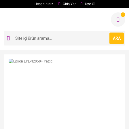
Hoşgeldiniz
Giriş Yap
Üye Ol
ARA