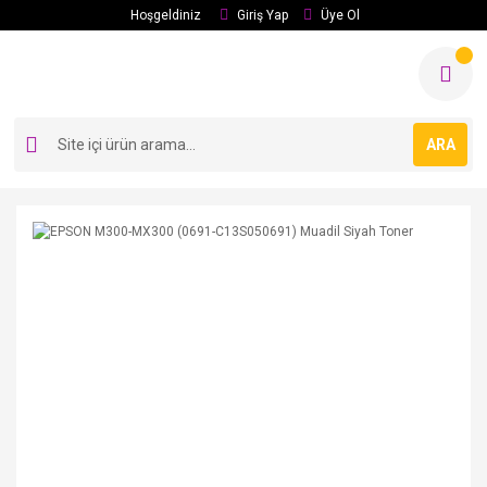
Hoşgeldiniz
Giriş Yap
Üye Ol
ARA