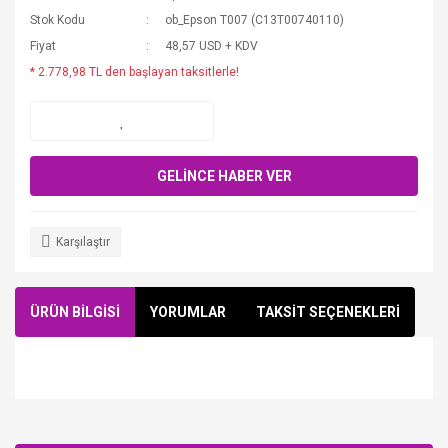
Stok Kodu
ob_Epson T007 (C13T00740110)
Fiyat
48,57 USD + KDV
* 2.778,98 TL den başlayan taksitlerle!
GELİNCE HABER VER
Karşılaştır
ÜRÜN BİLGİSİ
YORUMLAR
TAKSİT SEÇENEKLERİ
Bu ürüne ilk yorumu siz yapın!