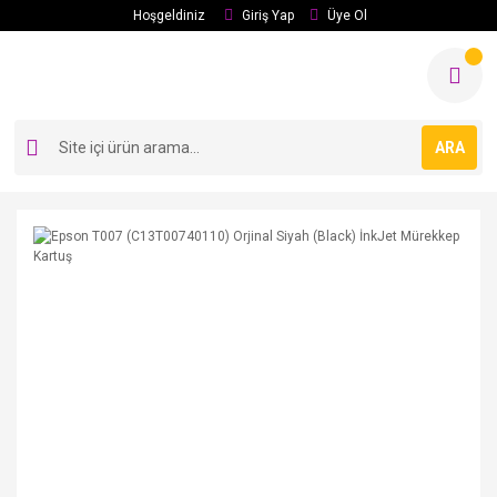
Hoşgeldiniz
Giriş Yap
Üye Ol
ARA