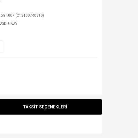
son T007 (C13T00740310)
 USD + KDV
TAKSİT SEÇENEKLERİ