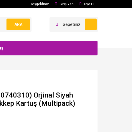
Hoşgeldiniz
Giriş Yap
Üye Ol
ARA
Sepetiniz
uş
740310) Orjinal Siyah
kkep Kartuş (Multipack)
N