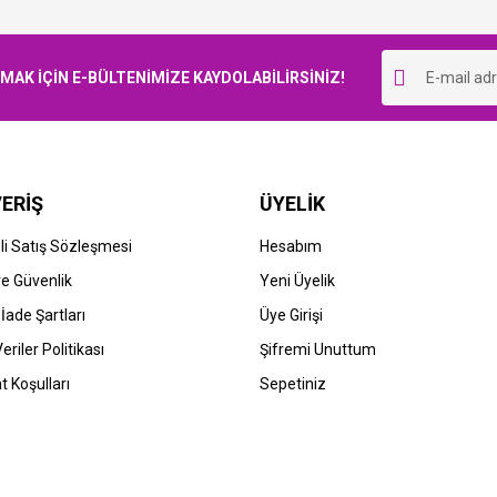
Bu ürüne ilk yorumu siz yapın!
K İÇİN E-BÜLTENİMİZE KAYDOLABİLİRSİNİZ!
Yorum Yaz
ERİŞ
ÜYELİK
i Satış Sözleşmesi
Hesabım
 ve Güvenlik
Yeni Üyelik
 İade Şartları
Üye Girişi
Veriler Politikası
Şifremi Unuttum
t Koşulları
Sepetiniz