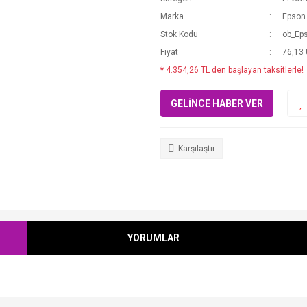
Marka
Epson
Stok Kodu
ob_Ep
Fiyat
76,13
* 4.354,26 TL den başlayan taksitlerle!
GELİNCE HABER VER
Karşılaştır
YORUMLAR