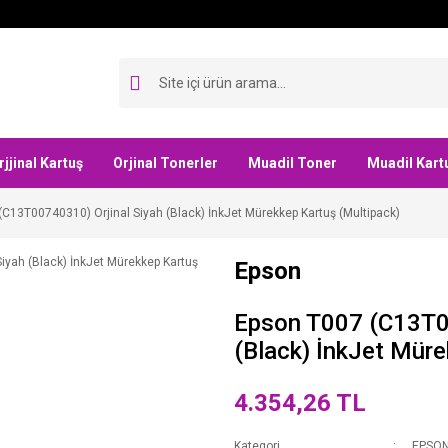
rjjinal Kartuş
Orjinal Tonerler
Muadil Toner
Muadil Kart
C13T00740310) Orjinal Siyah (Black) İnkJet Mürekkep Kartuş (Multipack)
Epson
Epson T007 (C13T00
(Black) İnkJet Müre
4.354,26 TL
Kategori
EPSO