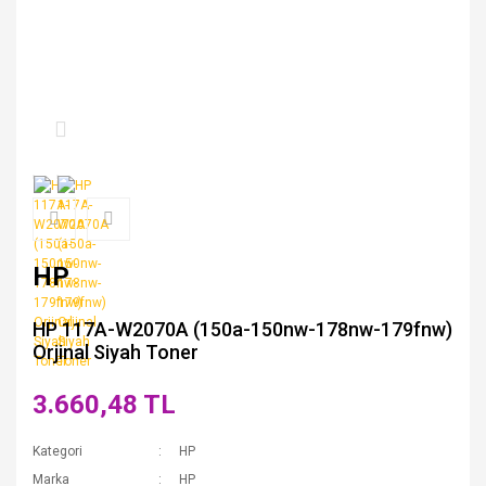
HP
HP 117A-W2070A (150a-150nw-178nw-179fnw)
Orjinal Siyah Toner
3.660,48 TL
Kategori
HP
Marka
HP