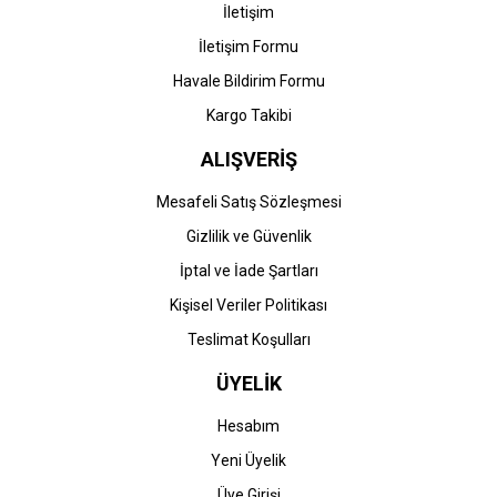
178nwg-179fng-179fnw-
Muadil Kırmızı Toner
İletişim
2.292,38 TL
571,95 TL
179fwg) Orjinal Multipack
Toner-BK+CMY
İletişim Formu
Havale Bildirim Formu
Kargo Takibi
ALIŞVERİŞ
Mesafeli Satış Sözleşmesi
Gizlilik ve Güvenlik
HP
HP
İptal ve İade Şartları
HP 117A-W2072A (150a-
HP 117A-W2071A (150a-
Kişisel Veriler Politikası
150nw-178nw-178nwg-
150nw-178nw-178nwg-
179fng-179fnw-179fwg)
179fng-179fnw-179fwg)
Teslimat Koşulları
Muadil Sarı Toner
Muadil Mavi Toner
571,95 TL
571,95 TL
ÜYELİK
Hesabım
Yeni Üyelik
Üye Girişi