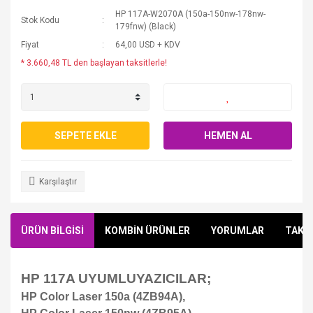
HP 117A-W2070A (150a-150nw-178nw-
Stok Kodu
179fnw) (Black)
Fiyat
64,00 USD + KDV
* 3.660,48 TL den başlayan taksitlerle!
SEPETE EKLE
HEMEN AL
Karşılaştır
ÜRÜN BİLGİSİ
KOMBİN ÜRÜNLER
YORUMLAR
TAKSİ
HP 117A UYUMLUYAZICILAR;
HP Color Laser 150a (4ZB94A),