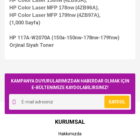
HP Color Laser 150nw (4ZB95A),
HP Color Laser MFP 178nw (4ZB96A),
HP Color Laser MFP 179fnw (4ZB97A),
(1,000 Sayfa)
HP 117A-W2070A (150a-150nw-178nw-179fnw)
Orjinal Siyah Toner
Bu ürüne ilk yorumu siz yapın!
KAMPANYA DUYURULARIMIZDAN HABERDAR OLMAK İÇİN
E-BÜLTENİMİZE KAYDOLABİLİRSİNİZ!
Yorum Yaz
KAYDOL
HP
HP
KURUMSAL
HP 117A-
HP 117A-W2073A (150a-
W2070A+W2071A+W2072A+W2073A
150nw-178nw-178nwg-
Hakkımızda
(150a-150nw-178nw-
179fng-179fnw-179fwg)