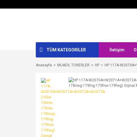
TÜM KATEGORİLER
İletişim
O
Anasayfa
MUADİL TONERLER
HP
HP 117A-W2070A+W