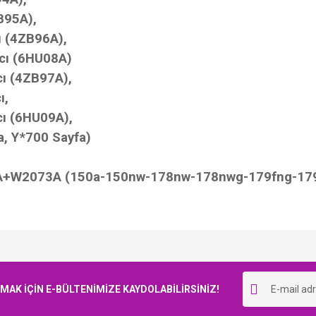
B95A),
ı (4ZB96A),
cı (6HU08A)
ı (4ZB97A),
ı,
cı (6HU09A),
a, Y
*700 Sayfa
)
2073A (150a-150nw-178nw-178nwg-179fng-179fnw
Bu ürüne ilk yorumu siz yapın!
K İÇİN E-BÜLTENİMİZE KAYDOLABİLİRSİNİZ!
Yorum Yaz