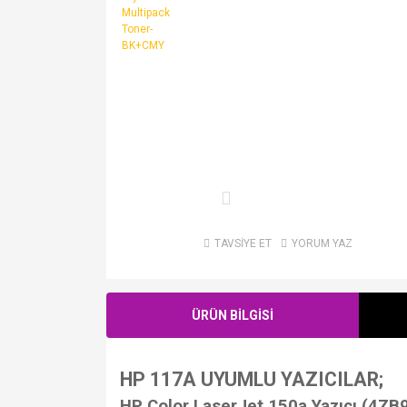
TAVSİYE ET
YORUM YAZ
ÜRÜN BİLGİSİ
HP 117A UYUMLU YAZICILAR;
HP Color LaserJet 150a Yazıcı (4ZB