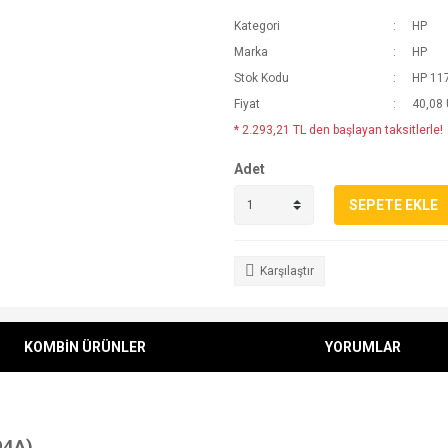
Kategori
HP
Marka
HP
Stok Kodu
HP 1
Fiyat
40,08
* 2.293,21 TL den başlayan taksitlerle!
Adet
SEPETE EKLE
Karşılaştır
KOMBİN ÜRÜNLER
YORUMLAR
94A),