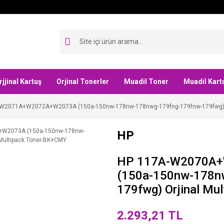
rjjinal Kartuş
Orjinal Tonerler
Muadil Toner
Muadil Kart
2071A+W2072A+W2073A (150a-150nw-178nw-178nwg-179fng-179fnw-179fwg) Or
HP
HP 117A-W2070A
(150a-150nw-178n
179fwg) Orjinal Mu
2.293,21 TL