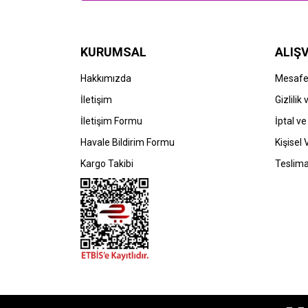
KURUMSAL
ALIŞV
Hakkımızda
Mesafel
HP
İletişim
Gizlilik
HP 117A-
İletişim Formu
İptal ve
W2070A+W2071A+W2072A+W2073A
(150a-150nw-178nw-178nwg-179fng-
Havale Bildirim Formu
Kişisel 
179fnw-179fwg) Orjinal Multipack
2.293,21 TL
Toner-BK+CMY
Kargo Takibi
Teslima