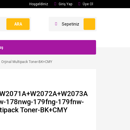
Hoşgeldiniz
Giriş Yap
Üye Ol
ARA
Sepetiniz
uş
jinal Multipack Toner-BK+CMY
+W2071A+W2072A+W2073A
w-178nwg-179fng-179fnw-
ltipack Toner-BK+CMY