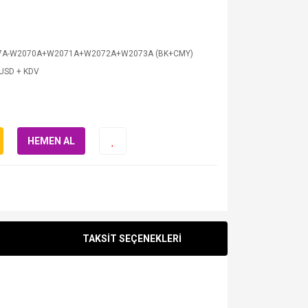
17A-W2070A+W2071A+W2072A+W2073A (BK+CMY)
 USD + KDV
HEMEN AL
TAKSİT SEÇENEKLERİ