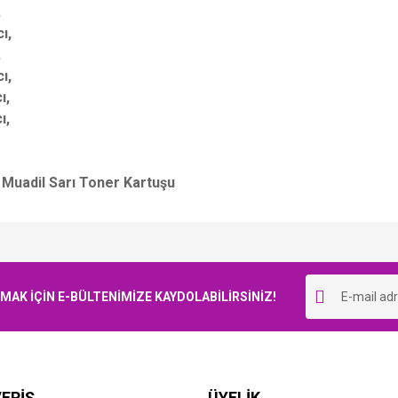
,
ı,
,
ı,
ı,
ı,
uadil Sarı Toner Kartuşu
Bu ürüne ilk yorumu siz yapın!
K İÇİN E-BÜLTENİMİZE KAYDOLABİLİRSİNİZ!
Yorum Yaz
ERİŞ
ÜYELİK