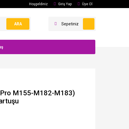
Hoşgeldiniz
Giriş Yap
Üye Ol
ARA
Sepetiniz
uş
(Pro M155-M182-M183)
artuşu