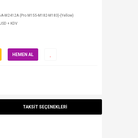
6A-W2412A (Pro M155-M182-M183)-(Yellow)
 USD + KDV
HEMEN AL
TAKSİT SEÇENEKLERİ