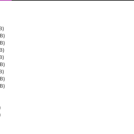
B)
8B)
0B)
B)
B)
3B)
B)
0B)
2B)
)
)