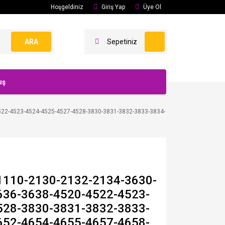
Hoşgeldiniz
Giriş Yap
Üye Ol
ARA
Sepetiniz
uş
522-4523-4524-4525-4527-4528-3830-3831-3832-3833-3834-
1110-2130-2132-2134-3630-
636-3638-4520-4522-4523-
528-3830-3831-3832-3833-
652-4654-4655-4657-4658-