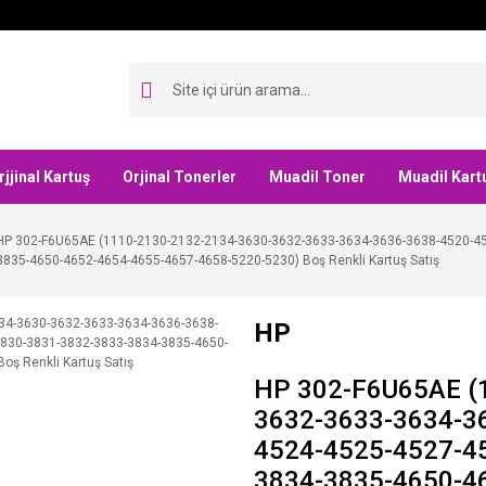
rjjinal Kartuş
Orjinal Tonerler
Muadil Toner
Muadil Kart
HP 302-F6U65AE (1110-2130-2132-2134-3630-3632-3633-3634-3636-3638-4520-4
3835-4650-4652-4654-4655-4657-4658-5220-5230) Boş Renkli Kartuş Satış
HP
HP 302-F6U65AE (
3632-3633-3634-3
4524-4525-4527-4
3834-3835-4650-4