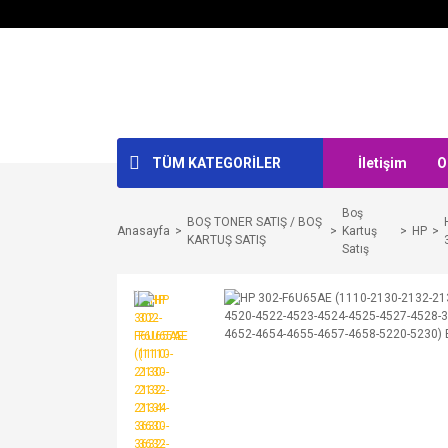
TÜM KATEGORİLER
İletişim
O
Boş
BOŞ TONER SATIŞ / BOŞ
Anasayfa
Kartuş
HP
KARTUŞ SATIŞ
Satış