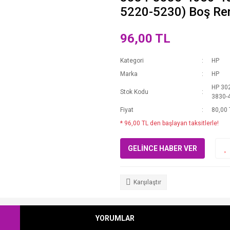
5220-5230) Boş Ren
96,00 TL
Kategori
HP
Marka
HP
HP 30
Stok Kodu
3830-
Fiyat
80,00 
* 96,00 TL den başlayan taksitlerle!
GELİNCE HABER VER
Karşılaştır
YORUMLAR