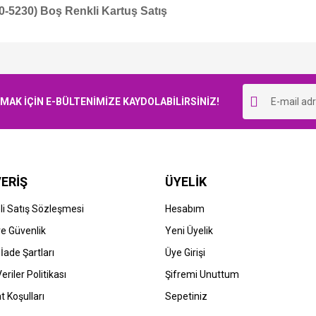
-5230) Boş Renkli Kartuş Satış
Bu ürüne ilk yorumu siz yapın!
K İÇİN E-BÜLTENİMİZE KAYDOLABİLİRSİNİZ!
Yorum Yaz
ERİŞ
ÜYELİK
i Satış Sözleşmesi
Hesabım
 ve Güvenlik
Yeni Üyelik
 İade Şartları
Üye Girişi
Veriler Politikası
Şifremi Unuttum
t Koşulları
Sepetiniz