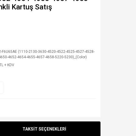
kli Kartuş Satış
2-F6U65AE (1110-2130-3630-4520-4522-4525-4527-4528-
4650-4652-4654-4655-4657-4658-5220-5230)_(Color)
TL + KDV
TAKSİT SEÇENEKLERİ