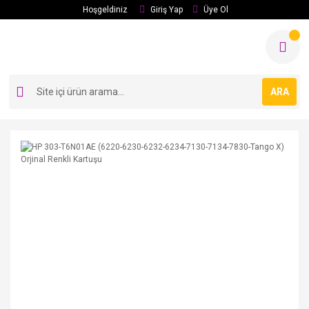
Hoşgeldiniz
Giriş Yap
Üye Ol
ARA