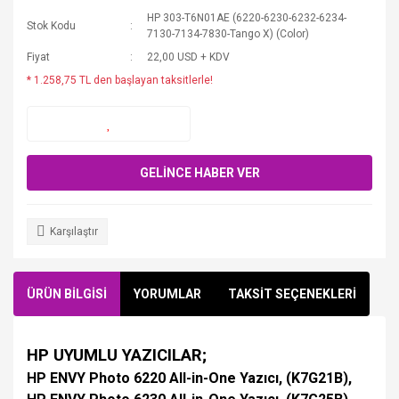
HP 303-T6N01AE (6220-6230-6232-6234-
Stok Kodu
7130-7134-7830-Tango X) (Color)
Fiyat
22,00 USD + KDV
* 1.258,75 TL den başlayan taksitlerle!
GELİNCE HABER VER
Karşılaştır
ÜRÜN BİLGİSİ
YORUMLAR
TAKSİT SEÇENEKLERİ
HP UYUMLU YAZICILAR;
HP ENVY Photo 6220 All-in-One Yazıcı, (K7G21B),