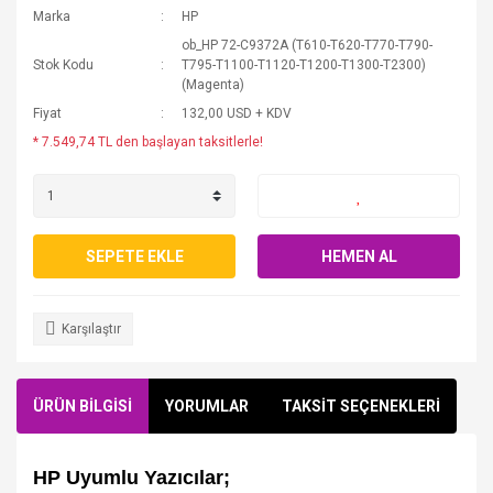
Marka
HP
ob_HP 72-C9372A (T610-T620-T770-T790-
Stok Kodu
T795-T1100-T1120-T1200-T1300-T2300)
(Magenta)
Fiyat
132,00 USD + KDV
* 7.549,74 TL den başlayan taksitlerle!
SEPETE EKLE
HEMEN AL
Karşılaştır
ÜRÜN BİLGİSİ
YORUMLAR
TAKSİT SEÇENEKLERİ
HP Uyumlu Yazıcılar;