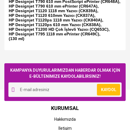
HP Designjet T790 610 mm PostScript ePrinter (CR648A),
HP Designjet T790 610 mm ePrinter (CR647A),
HP Designjet T1120 1118 mm Yazıcı (CK839A),
HP Designjet T1120 610mm Yazıcı (CK837A),
HP Designjet T1120ps 1118 mm Yazıcı (CK840A),
HP Designjet T1120ps 610 mm Yazıcı (CK838A),
HP Designjet T1200 HD Çok İşlevli Yazıcı (CQ653C),
HP Designjet T795 1118 mm ePrinter (CR649C),
(130 ml)
Bu ürüne ilk yorumu siz yapın!
KAMPANYA DUYURULARIMIZDAN HABERDAR OLMAK İÇİN
E-BÜLTENİMİZE KAYDOLABİLİRSİNİZ!
Yorum Yaz
KAYDOL
KURUMSAL
Hakkımızda
İletişim