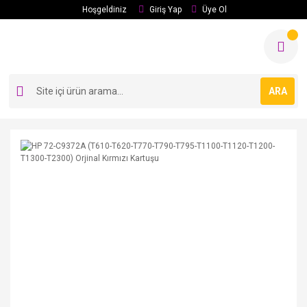
Hoşgeldiniz
Giriş Yap
Üye Ol
ARA