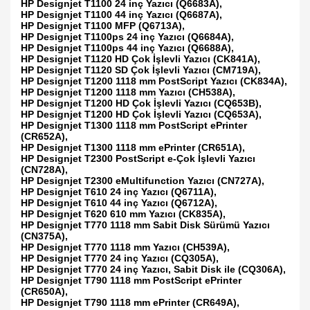
HP Designjet T1100 24 inç Yazıcı (Q6683A),
HP Designjet T1100 44 inç Yazıcı (Q6687A),
HP Designjet T1100 MFP (Q6713A),
HP Designjet T1100ps 24 inç Yazıcı (Q6684A),
HP Designjet T1100ps 44 inç Yazıcı (Q6688A),
HP Designjet T1120 HD Çok İşlevli Yazıcı (CK841A),
HP Designjet T1120 SD Çok İşlevli Yazıcı (CM719A),
HP Designjet T1200 1118 mm PostScript Yazıcı (CK834A),
HP Designjet T1200 1118 mm Yazıcı (CH538A),
HP Designjet T1200 HD Çok İşlevli Yazıcı (CQ653B),
HP Designjet T1200 HD Çok İşlevli Yazıcı (CQ653A),
HP Designjet T1300 1118 mm PostScript ePrinter
(CR652A),
HP Designjet T1300 1118 mm ePrinter (CR651A),
HP Designjet T2300 PostScript e-Çok İşlevli Yazıcı
(CN728A),
HP Designjet T2300 eMultifunction Yazıcı (CN727A),
HP Designjet T610 24 inç Yazıcı (Q6711A),
HP Designjet T610 44 inç Yazıcı (Q6712A),
HP Designjet T620 610 mm Yazıcı (CK835A),
HP Designjet T770 1118 mm Sabit Disk Sürümü Yazıcı
(CN375A),
HP Designjet T770 1118 mm Yazıcı (CH539A),
HP Designjet T770 24 inç Yazıcı (CQ305A),
HP Designjet T770 24 inç Yazıcı, Sabit Disk ile (CQ306A),
HP Designjet T790 1118 mm PostScript ePrinter
(CR650A),
HP Designjet T790 1118 mm ePrinter (CR649A),