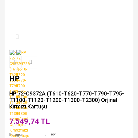
HP
HP 72-C9372A (T610-T620-T770-T790-T795-
T1100-T1120-T1200-T1300-T2300) Orjinal
Kırmızı Kartuşu
7.549,74 TL
Kategori
HP