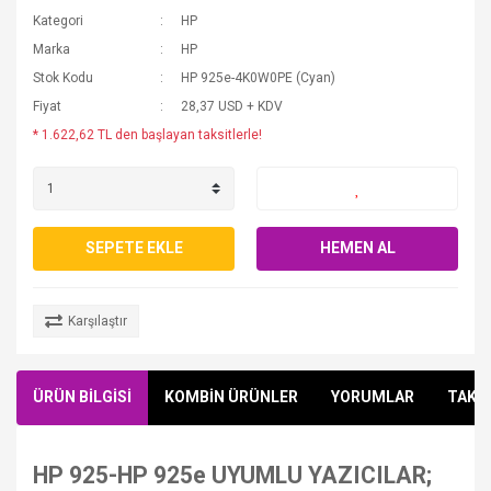
Kategori
HP
Marka
HP
Stok Kodu
HP 925e-4K0W0PE (Cyan)
Fiyat
28,37 USD + KDV
* 1.622,62 TL den başlayan taksitlerle!
SEPETE EKLE
HEMEN AL
Karşılaştır
ÜRÜN BİLGİSİ
KOMBİN ÜRÜNLER
YORUMLAR
TAKSİ
HP 925-HP 925e UYUMLU YAZICILAR;