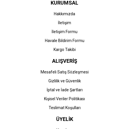
KURUMSAL
HP 925e-4K0W2PE (Pro
HP 925e-4K0W1PE (Pro
8120-Pro 8122-Pro 8123-
8120-Pro 8122-Pro 8123-
Hakkımızda
Pro 8124-Pro 8125-Pro
Pro 8124-Pro 8125-Pro
8130-Pro 8132-Pro 8134-
8130-Pro 8132-Pro 8134-
İletişim
1.622,62 TL
1.622,62 TL
Pro 8135) Orijinal Sarı
Pro 8135) Orijinal Kırmızı
Kartuşu
Kartuşu
İletişim Formu
Havale Bildirim Formu
Kargo Takibi
ALIŞVERİŞ
Mesafeli Satış Sözleşmesi
Gizlilik ve Güvenlik
HP
HP
İptal ve İade Şartları
HP 925e-4K0W0PE (Pro
HP 925e-4K0W3PE (Pro
Kişisel Veriler Politikası
8120-Pro 8122-Pro 8123-
8120-Pro 8122-Pro 8123-
Pro 8124-Pro 8125-Pro
Pro 8124-Pro 8125-Pro
Teslimat Koşulları
8130-Pro 8132-Pro 8134-
8130-Pro 8132-Pro 8134-
1.622,62 TL
3.319,03 TL
Pro 8135) Orijinal Mavi
Pro 8135) Orijinal Siyah
ÜYELİK
Kartuşu
Kartuşu