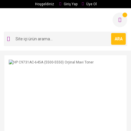
Hoşgeldiniz
Giriş Yap
Üye Ol
ARA