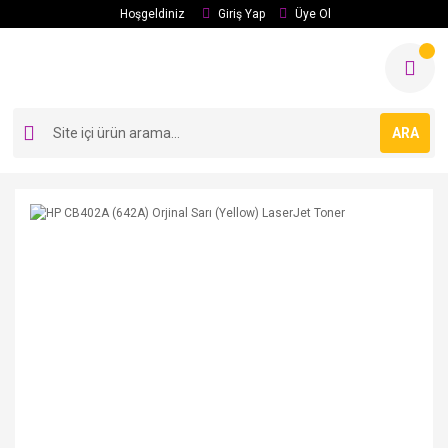
Hoşgeldiniz
Giriş Yap
Üye Ol
ARA