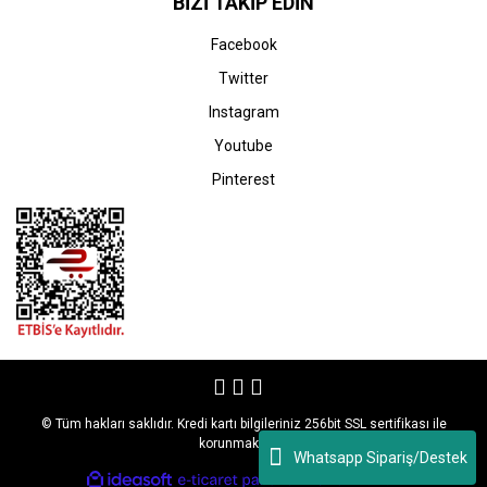
BİZİ TAKİP EDİN
Facebook
Twitter
Instagram
Youtube
Pinterest
© Tüm hakları saklıdır. Kredi kartı bilgileriniz 256bit SSL sertifikası ile
korunmaktadır.
Whatsapp Sipariş/Destek
ile
ideasoft
e-