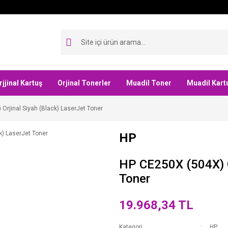
rjjinal Kartuş
Orjinal Tonerler
Muadil Toner
Muadil Kart
Orjinal Siyah (Black) LaserJet Toner
HP
HP CE250X (504X) O
Toner
19.968,34 TL
Kategori
HP