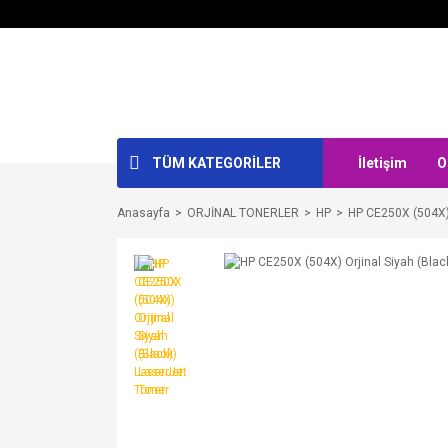
TÜM KATEGORİLER
İletişim
O
Anasayfa
ORJİNAL TONERLER
HP
HP CE250X (504X) 