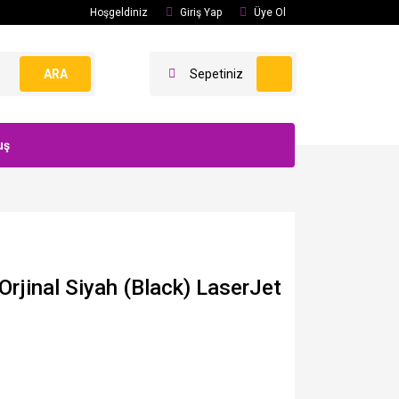
Hoşgeldiniz
Giriş Yap
Üye Ol
ARA
Sepetiniz
uş
rjinal Siyah (Black) LaserJet