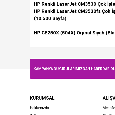
HP Renkli LaserJet CM3530 Çok İşlev
HP Renkli LaserJet CM3530fs Çok İşl
(10.500 Sayfa)
HP CE250X (504X) Orjinal Siyah (Bl
KAMPANYA DUYURULARIMIZDAN HABERDAR OLMA
KURUMSAL
ALIŞV
Hakkımızda
Mesafel