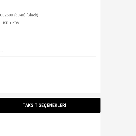
CE250X (504X) (Black)
0 USD + KDV
!
TAKSİT SEÇENEKLERİ