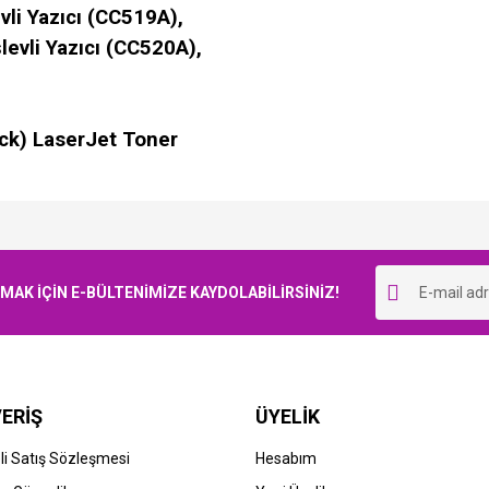
li Yazıcı (CC519A),
evli Yazıcı (CC520A),
ack) LaserJet Toner
Bu ürüne ilk yorumu siz yapın!
K İÇİN E-BÜLTENİMİZE KAYDOLABİLİRSİNİZ!
Yorum Yaz
ERİŞ
ÜYELİK
i Satış Sözleşmesi
Hesabım