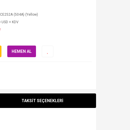
CE252A (504A) (Yellow)
0 USD + KDV
!
HEMEN AL
TAKSİT SEÇENEKLERİ