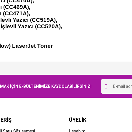
cı (CC470A),
ı (CC469A),
ı (CC471A),
evli Yazıcı (CC519A),
şlevli Yazıcı (CC520A),
llow) LaserJet Toner
Bu ürüne ilk yorumu siz yapın!
K İÇİN E-BÜLTENİMİZE KAYDOLABİLİRSİNİZ!
Yorum Yaz
ERİŞ
ÜYELİK
i Satış Sözleşmesi
Hesabım