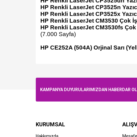
HP Renkli LaserJet CP3525dn Yazı
HP Renkli LaserJet CP3525n Yazıc
HP Renkli LaserJet CP3525x Yazıc
HP Renkli LaserJet CM3530 Çok İşl
HP Renkli LaserJet CM3530fs Çok İ
(7.000 Sayfa)
HP CE252A (504A) Orjinal Sarı (Ye
KAMPANYA DUYURULARIMIZDAN HABERDAR OLMA
KURUMSAL
ALIŞV
Hakkımızda
Mesafel