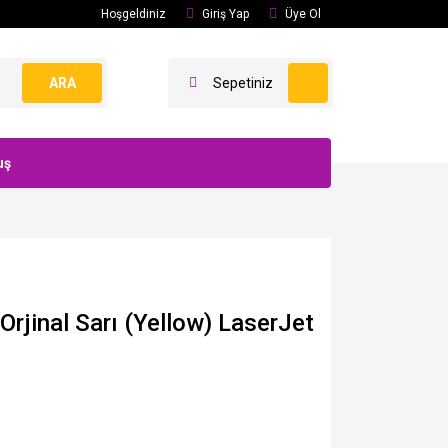
Hoşgeldiniz
Giriş Yap
Üye Ol
ARA
Sepetiniz
uş
jinal Sarı (Yellow) LaserJet