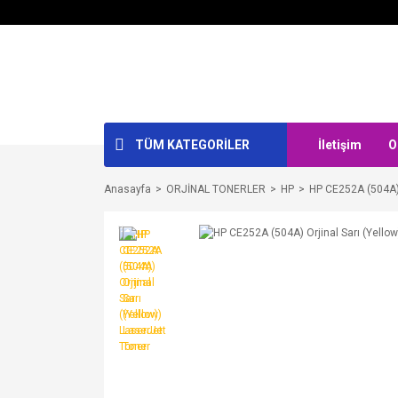
TÜM KATEGORİLER
İletişim
O
Anasayfa
ORJİNAL TONERLER
HP
HP CE252A (504A) 