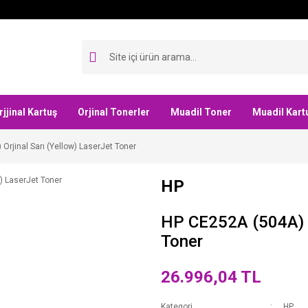
rjjinal Kartuş
Orjinal Tonerler
Muadil Toner
Muadil Kart
Orjinal Sarı (Yellow) LaserJet Toner
HP
HP CE252A (504A) Or
Toner
26.996,04 TL
Kategori
HP