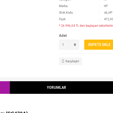
Marka
HP
Stok Kodu
ob_HP 
Fiyat
472,0
* 26.996,04 TL den başlayan taksitlerle
Adet
SEPETE EKLE
Karşılaştır
YORUMLAR
;