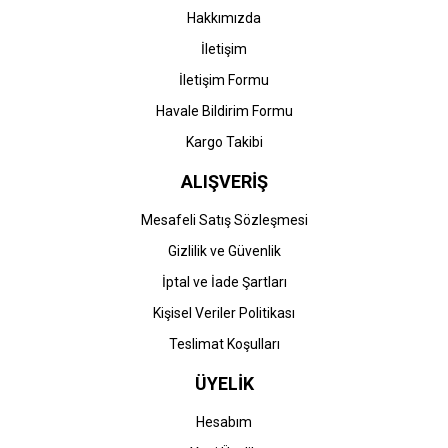
(CP5225) Orjinal Siyah
(CP5225) Muadil Siyah
Hakkımızda
Toner
Toner
İletişim
14.590,05 TL
2.417,37 TL
İletişim Formu
Havale Bildirim Formu
Kargo Takibi
ALIŞVERİŞ
Mesafeli Satış Sözleşmesi
Gizlilik ve Güvenlik
HP
HP
İptal ve İade Şartları
HP CE741A-307A
HP CE741A-307A
Kişisel Veriler Politikası
(CP5225) Orjinal Mavi
(CP5225) Muadil Mavi
Toner
Toner
Teslimat Koşulları
25.747,15 TL
2.417,37 TL
ÜYELİK
Hesabım