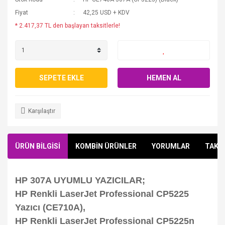
Fiyat
42,25 USD + KDV
* 2.417,37 TL den başlayan taksitlerle!
SEPETE EKLE
HEMEN AL
Karşılaştır
ÜRÜN BİLGİSİ
KOMBİN ÜRÜNLER
YORUMLAR
TAKSİ
HP 307A UYUMLU YAZICILAR;
HP Renkli LaserJet Professional CP5225
Yazıcı (CE710A),
HP Renkli LaserJet Professional CP5225n