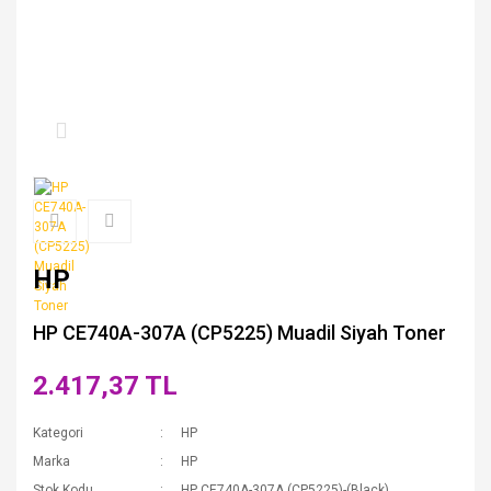
HP
HP CE740A-307A (CP5225) Muadil Siyah Toner
2.417,37 TL
Kategori
HP
Marka
HP
Stok Kodu
HP CE740A-307A (CP5225)-(Black)