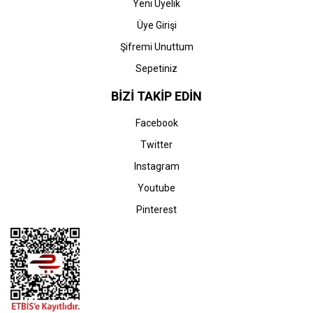
Yeni Üyelik
Üye Girişi
Şifremi Unuttum
Sepetiniz
BİZİ TAKİP EDİN
HP
HP
HP CE742A-307A
HP CE742A-307A
Facebook
(CP5225) Orjinal Sarı
(CP5225) Muadil Sarı
Toner
Toner
Twitter
25.747,15 TL
2.417,37 TL
Instagram
Youtube
Pinterest