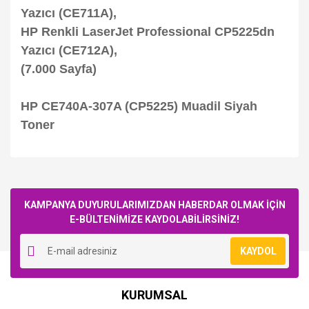
Yazıcı (CE711A),
HP Renkli LaserJet Professional CP5225dn
Yazıcı (CE712A),
(7.000 Sayfa)
HP CE740A-307A (CP5225) Muadil Siyah
Toner
Bu ürüne ilk yorumu siz yapın!
KAMPANYA DUYURULARIMIZDAN HABERDAR OLMAK İÇİN
E-BÜLTENİMİZE KAYDOLABİLİRSİNİZ!
Yorum Yaz
KAYDOL
HP
HP
KURUMSAL
HP CE740A-307A
HP CE740A-307A