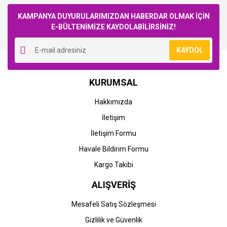
Bu ürüne ilk yorumu siz yapın!
KAMPANYA DUYURULARIMIZDAN HABERDAR OLMAK İÇİN
E-BÜLTENİMİZE KAYDOLABİLİRSİNİZ!
Yorum Yaz
KAYDOL
HP
HP
KURUMSAL
HP CF226A-26A (Pro
HP CF226XC (Pro M402-
M402-M426) Orjinal Siyah
M426) Orjinal Siyah Toner
Hakkımızda
Toner
İletişim
11.099,88 TL
19.052,89 TL
İletişim Formu
Havale Bildirim Formu
Kargo Takibi
ALIŞVERİŞ
Mesafeli Satış Sözleşmesi
Gizlilik ve Güvenlik