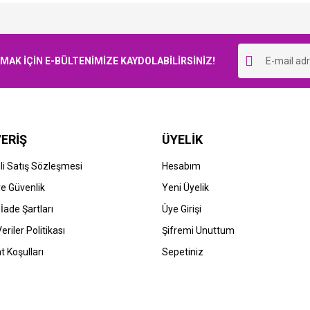
Bu ürüne ilk yorumu siz yapın!
K İÇİN E-BÜLTENİMİZE KAYDOLABİLİRSİNİZ!
Yorum Yaz
ERİŞ
ÜYELİK
i Satış Sözleşmesi
Hesabım
 ve Güvenlik
Yeni Üyelik
 İade Şartları
Üye Girişi
Veriler Politikası
Şifremi Unuttum
t Koşulları
Sepetiniz