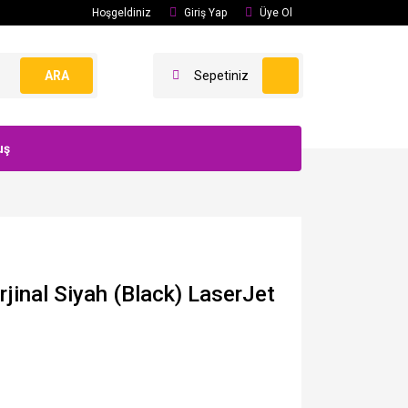
Hoşgeldiniz
Giriş Yap
Üye Ol
ARA
Sepetiniz
uş
inal Siyah (Black) LaserJet