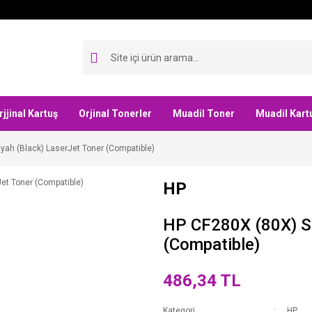
rjjinal Kartuş
Orjinal Tonerler
Muadil Toner
Muadil Kart
yah (Black) LaserJet Toner (Compatible)
HP
HP CF280X (80X) Si
(Compatible)
486,34 TL
Kategori
HP