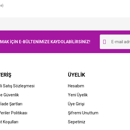
le)
Bu ürüne ilk yorumu siz yapın!
K İÇİN E-BÜLTENİMİZE KAYDOLABİLİRSİNİZ!
Yorum Yaz
ERİŞ
ÜYELİK
i Satış Sözleşmesi
Hesabım
 ve Güvenlik
Yeni Üyelik
 İade Şartları
Üye Girişi
Veriler Politikası
Şifremi Unuttum
t Koşulları
Sepetiniz