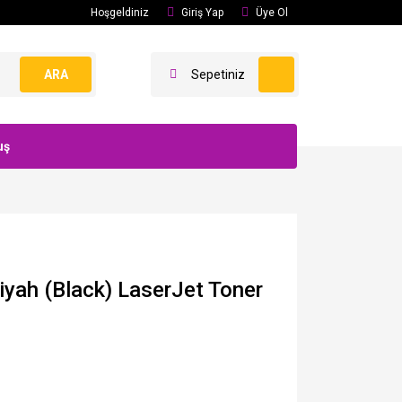
Hoşgeldiniz
Giriş Yap
Üye Ol
ARA
Sepetiniz
uş
yah (Black) LaserJet Toner