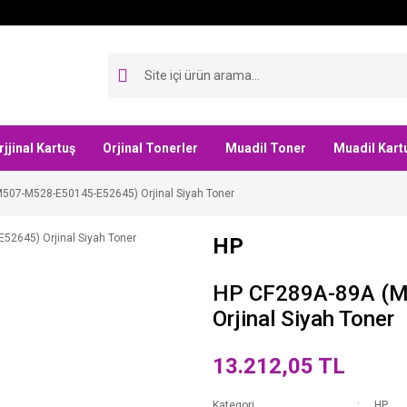
rjjinal Kartuş
Orjinal Tonerler
Muadil Toner
Muadil Kart
507-M528-E50145-E52645) Orjinal Siyah Toner
HP
HP CF289A-89A (
Orjinal Siyah Toner
13.212,05 TL
Kategori
HP