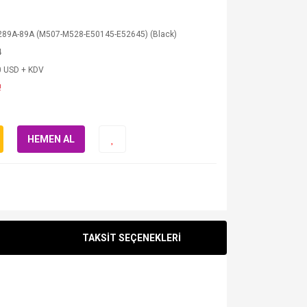
289A-89A (M507-M528-E50145-E52645) (Black)
4
0 USD + KDV
!
HEMEN AL
TAKSİT SEÇENEKLERİ