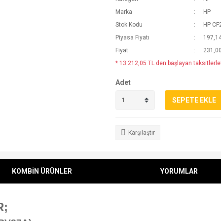
Marka
HP
Stok Kodu
HP CF
Piyasa Fiyatı
197,1
Fiyat
231,0
* 13.212,05 TL den başlayan taksitlerle
Adet
SEPETE EKLE
Karşılaştır
KOMBİN ÜRÜNLER
YORUMLAR
R;