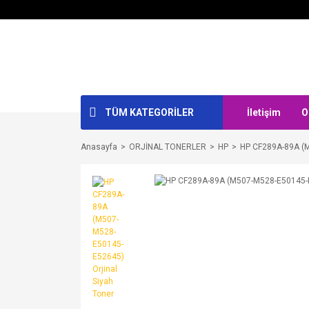
TÜM KATEGORİLER
İletişim
O
Anasayfa
ORJİNAL TONERLER
HP
HP CF289A-89A (M