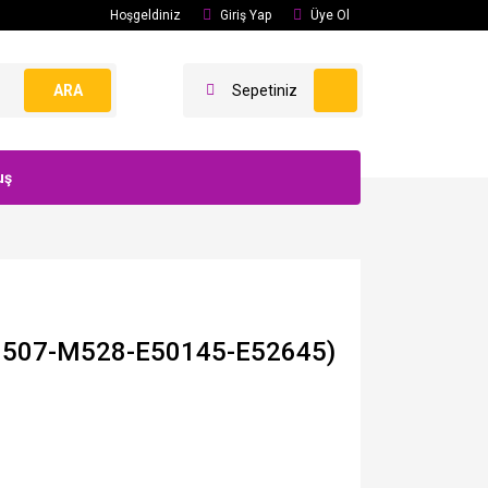
Hoşgeldiniz
Giriş Yap
Üye Ol
ARA
Sepetiniz
uş
M507-M528-E50145-E52645)