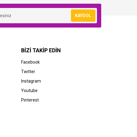
KAYDOL
BİZİ TAKİP EDİN
Facebook
HP
Twitter
5-
HP CF289X-89X (M507-M528-E50145-
Instagram
E52645) Orjinal Siyah Toner
Youtube
20.304,23 TL
Pinterest