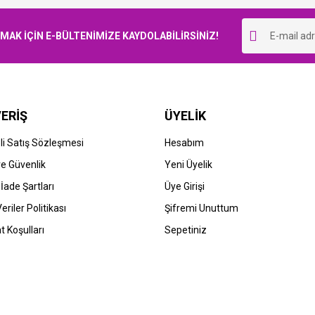
Bu ürüne ilk yorumu siz yapın!
K İÇİN E-BÜLTENİMİZE KAYDOLABİLİRSİNİZ!
Yorum Yaz
ERİŞ
ÜYELİK
i Satış Sözleşmesi
Hesabım
HP
 ve Güvenlik
Yeni Üyelik
CF289A-89A (M507-M528-E50145-
HP CF289X-89X (M507-M528-E5014
 İade Şartları
Üye Girişi
45) Orjinal Siyah Toner
E52645) Siyah Toner
Veriler Politikası
Şifremi Unuttum
.212,05 TL
915,12 TL
t Koşulları
Sepetiniz