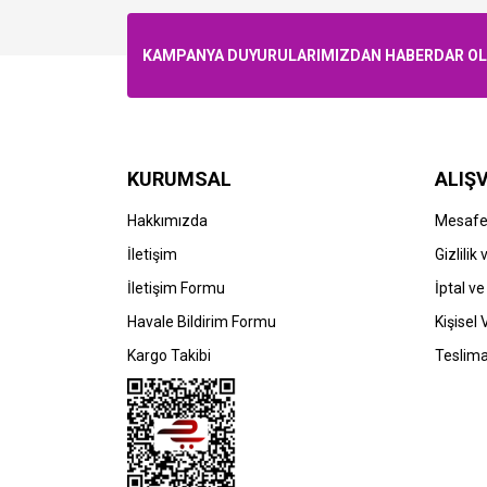
KAMPANYA DUYURULARIMIZDAN HABERDAR OLMA
KURUMSAL
ALIŞV
Hakkımızda
Mesafel
HP
HP
İletişim
Gizlilik
HP CF289A-89A (M507-M528-E50145-
HP 
İletişim Formu
İptal ve
E52645) Siyah Toner
E526
Havale Bildirim Formu
Kişisel 
857,93 TL
13
Kargo Takibi
Teslima