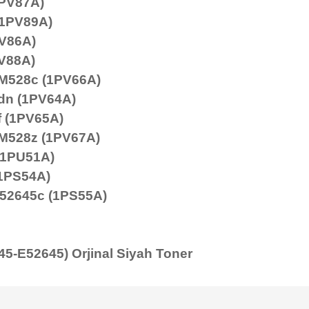
1PV87A)
(1PV89A)
PV86A)
PV88A)
 M528c (1PV66A)
dn (1PV64A)
f (1PV65A)
 M528z (1PV67A)
(1PU51A)
1PS54A)
52645c (1PS55A)
-E52645) Orjinal Siyah Toner