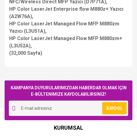
NFC/Wireless Direct MFP Yazıcı (D7P71A),
HP Color LaserJet Enterprise flow M880z+ Yazıcı
(A2W76A),
HP Color LaserJet Managed Flow MFP M880zm
Yazıcı (L3U51A),
HP Color LaserJet Managed Flow MFP M880zm+
(L3U52A),
(32,000 Sayfa)
Bu ürüne ilk yorumu siz yapın!
KAMPANYA DUYURULARIMIZDAN HABERDAR OLMAK İÇİN
E-BÜLTENİMİZE KAYDOLABİLİRSİNİZ!
Yorum Yaz
KAYDOL
KURUMSAL