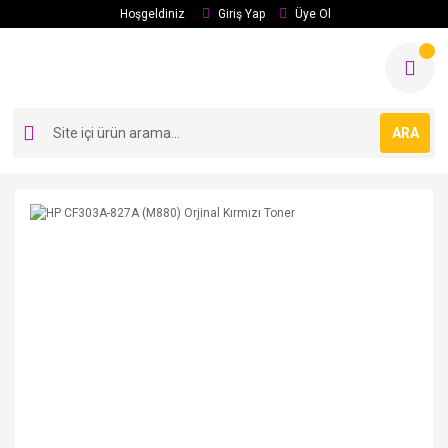
Hoşgeldiniz
Giriş Yap
Üye Ol
ARA