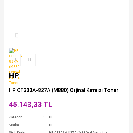
HP
HP CF303A-827A (M880) Orjinal Kırmızı Toner
45.143,33 TL
Kategori
HP
Marka
HP
Stok Kodu
HP CF303A-827A (M880) (Magenta)