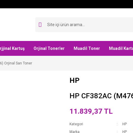
rjjinal Kartuş
Orjinal Tonerler
Muadil Toner
Muadil Kart
 Orjinal Sarı Toner
HP
HP CF382AC (M476) 
11.839,37 TL
Kategori
HP
Marka
HP