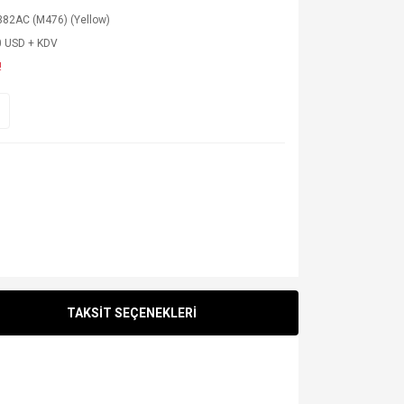
382AC (M476) (Yellow)
0 USD + KDV
!
TAKSİT SEÇENEKLERİ