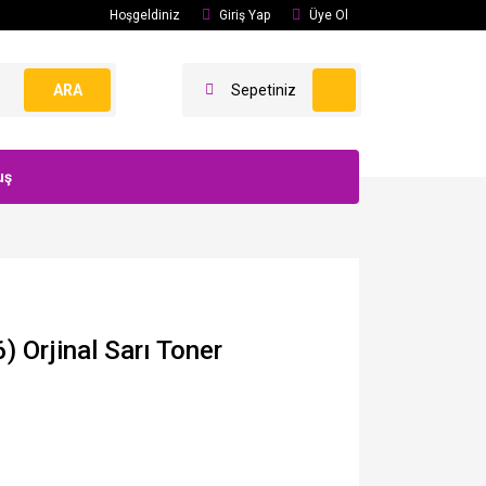
Hoşgeldiniz
Giriş Yap
Üye Ol
ARA
Sepetiniz
uş
Orjinal Sarı Toner