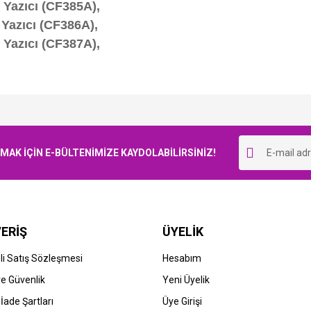
Yazıcı (CF385A),
Yazıcı (CF386A),
Yazıcı (CF387A),
Bu ürüne ilk yorumu siz yapın!
K İÇİN E-BÜLTENİMİZE KAYDOLABİLİRSİNİZ!
Yorum Yaz
ERİŞ
ÜYELİK
i Satış Sözleşmesi
Hesabım
 ve Güvenlik
Yeni Üyelik
 İade Şartları
Üye Girişi