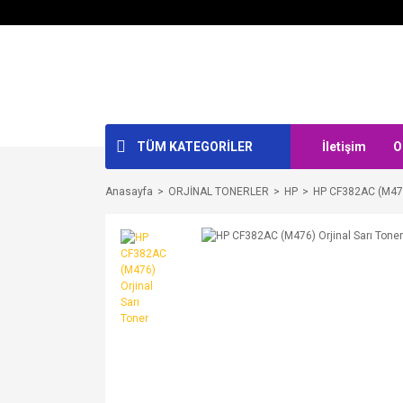
TÜM KATEGORİLER
İletişim
O
Anasayfa
ORJİNAL TONERLER
HP
HP CF382AC (M476)